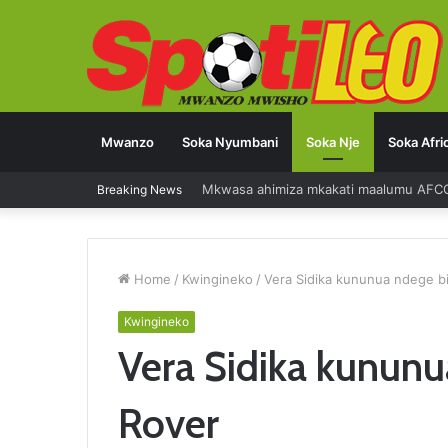
Mwanzo
Soka Nyumbani
Soka Nje
Soka Afri
Mkwasa ahimiza mkakati maalumu AFC
Breaking News
Home
/
Kwingineko
/
Vera Sidika kununua ndege bi
Kwingineko
Vera Sidika kununu
Rover