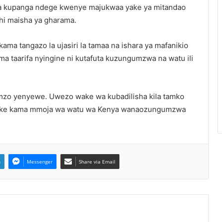
ya kupanga ndege kwenye majukwaa yake ya mitandao
ishi maisha ya gharama.
a tangazo la ujasiri la tamaa na ishara ya mafanikio
a taarifa nyingine ni kutafuta kuzungumzwa na watu ili
umzo yenyewe. Uwezo wake wa kubadilisha kila tamko
 yake kama mmoja wa watu wa Kenya wanaozungumzwa
n
Messenger
Share via Email