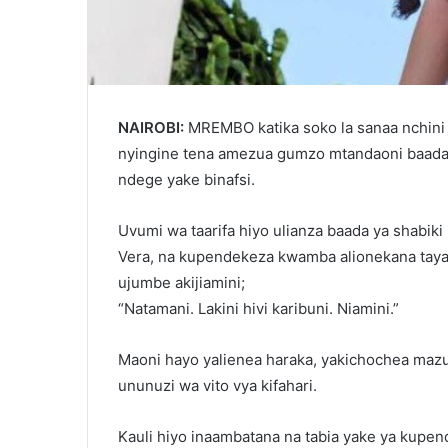
NAIROBI:
MREMBO katika soko la sanaa nchini
nyingine tena amezua gumzo mtandaoni baada 
ndege yake binafsi.
Uvumi wa taarifa hiyo ulianza baada ya shabiki
Vera, na kupendekeza kwamba alionekana taya
ujumbe akijiamini;
“Natamani. Lakini hivi karibuni. Niamini.”
Maoni hayo yalienea haraka, yakichochea maz
ununuzi wa vito vya kifahari.
Kauli hiyo inaambatana na tabia yake ya kupenda