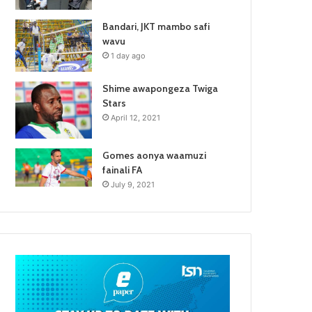
Bandari, JKT mambo safi
wavu
1 day ago
Shime awapongeza Twiga
Stars
April 12, 2021
Gomes aonya waamuzi
fainali FA
July 9, 2021