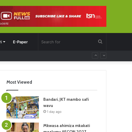
Search
i
E-Paper
for
Most Viewed
Bandari, JKT mambo safi
wavu
1 day ago
Mkwasa ahimiza mkakati
maalumu AFCON 2027