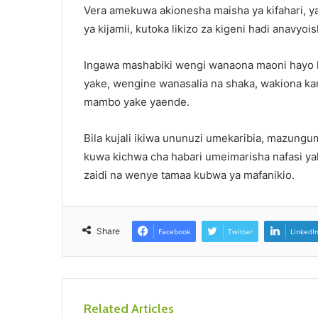
Vera amekuwa akionesha maisha ya kifahari, 
ya kijamii, kutoka likizo za kigeni hadi anavyo
Ingawa mashabiki wengi wanaona maoni hayo kam
yake, wengine wanasalia na shaka, wakiona kam
mambo yake yaende.
Bila kujali ikiwa ununuzi umekaribia, mazung
kuwa kichwa cha habari umeimarisha nafasi
zaidi na wenye tamaa kubwa ya mafanikio.
Share
Facebook
Twitter
LinkedI
Related Articles