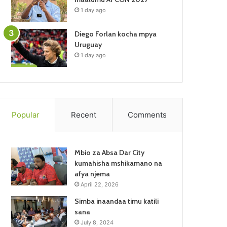
1 day ago
Diego Forlan kocha mpya
Uruguay
1 day ago
Popular
Recent
Comments
Mbio za Absa Dar City
kumahisha mshikamano na
afya njema
April 22, 2026
Simba inaandaa timu katili
sana
July 8, 2024