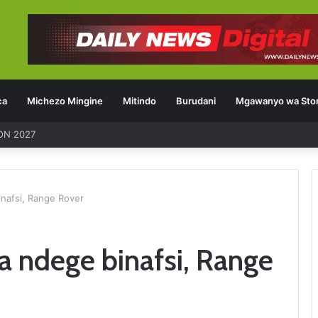
ca
Michezo Mingine
Mitindo
Burudani
Mgawanyo wa Stor
ON 2027
nafsi, Range Rover
a ndege binafsi, Range