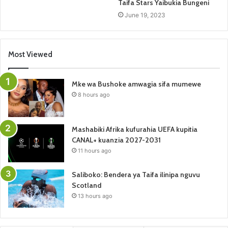
Taifa Stars Yaibukia Bungeni
June 19, 2023
Most Viewed
Mke wa Bushoke amwagia sifa mumewe
8 hours ago
Mashabiki Afrika kufurahia UEFA kupitia
CANAL+ kuanzia 2027-2031
11 hours ago
Saliboko: Bendera ya Taifa ilinipa nguvu
Scotland
13 hours ago