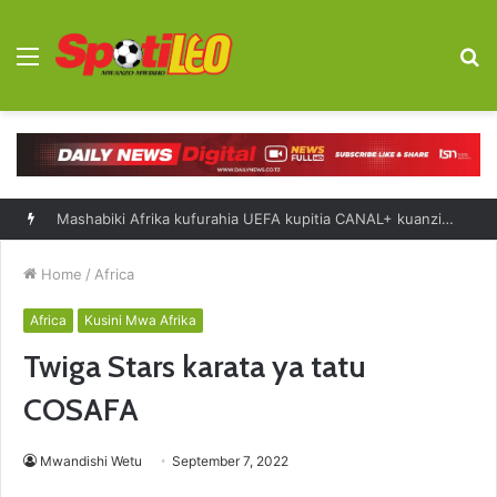
Menu
S
fo
Mashabiki Afrika kufurahia UEFA kupitia CANAL+ kuanzia 2027-2031
Home
/
Africa
Africa
Kusini Mwa Afrika
Twiga Stars karata ya tatu
COSAFA
Mwandishi Wetu
September 7, 2022