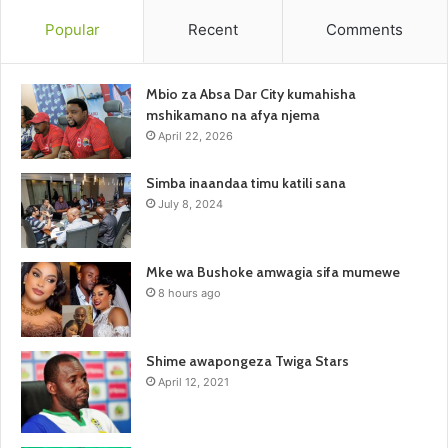
Popular
Recent
Comments
Mbio za Absa Dar City kumahisha
mshikamano na afya njema
April 22, 2026
Simba inaandaa timu katili sana
July 8, 2024
Mke wa Bushoke amwagia sifa mumewe
8 hours ago
Shime awapongeza Twiga Stars
April 12, 2021