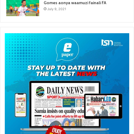
Gomes aonya waamuzi fainali FA
July 9, 2021