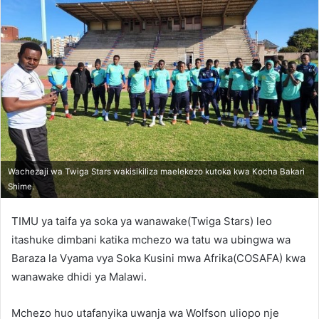
Wachezaji wa Twiga Stars wakisikiliza maelekezo kutoka kwa Kocha Bakari
Shime.
TIMU ya taifa ya soka ya wanawake(Twiga Stars) leo
itashuke dimbani katika mchezo wa tatu wa ubingwa wa
Baraza la Vyama vya Soka Kusini mwa Afrika(COSAFA) kwa
wanawake dhidi ya Malawi.
Mchezo huo utafanyika uwanja wa Wolfson uliopo nje