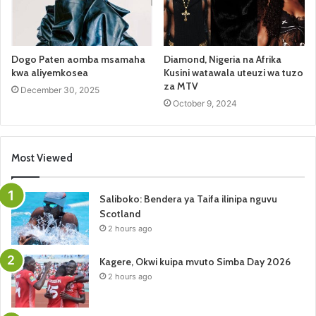
Dogo Paten aomba msamaha
Diamond, Nigeria na Afrika
kwa aliyemkosea
Kusini watawala uteuzi wa tuzo
za MTV
December 30, 2025
October 9, 2024
Most Viewed
Saliboko: Bendera ya Taifa ilinipa nguvu
Scotland
2 hours ago
Kagere, Okwi kuipa mvuto Simba Day 2026
2 hours ago