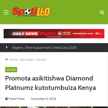
Menu
S
fo
Baada ya vigogo, Kyombo atafuta ufufuo Polisi
Home
/
Burudani
/
Muziki
Muziki
Promota asikitishwa Diamond
Platnumz kutotumbuiza Kenya
Festo Polea
December 9, 2024