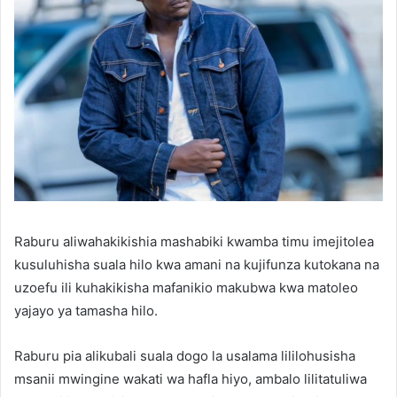
Raburu aliwahakikishia mashabiki kwamba timu imejitolea
kusuluhisha suala hilo kwa amani na kujifunza kutokana na
uzoefu ili kuhakikisha mafanikio makubwa kwa matoleo
yajayo ya tamasha hilo.
Raburu pia alikubali suala dogo la usalama lililohusisha
msanii mwingine wakati wa hafla hiyo, ambalo lilitatuliwa