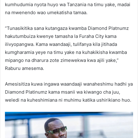
kumhudumia nyota huyo wa Tanzania na timu yake, madai
na mwenendo wao umekatisha tamaa.
“Tunasikitika sana kutangaza kwamba Diamond Platnumz
hakutumbuiza kwenye tamasha la Furaha City kama
ilivyopangwa. Kama waandaaji, tulifanya kila jitihada
kumgharamia yeye na timu yake na kuhakikisha kwamba
mipango na dharura zote zimewekwa kwa ajili yake,”
Raburu amesema.
Amesisitiza kuwa ingawa waandaaji wanaheshimu hadhi ya
Diamond Platinumz kama msanii wa kiwango cha juu,
weledi na kuheshimiana ni muhimu katika ushirikiano huo.