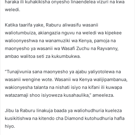
haraka ili kuhakikisha onyesho linaendelea vizuri na kwa
weledi.
Katika taarifa yake, Raburu aliwasifu wasanii
waliotumbuiza, akiangazia nguvu na weledi wa kipekee
walioonyeshwa na wanamuziki wa Kenya, pamoja na
maonyesho ya wasanii wa Wasafi Zuchu na Rayvanny,
ambao walitoa seti za kukumbukwa.
“Tunajivunia sana maonyesho ya ajabu yaliyotolewa na
wasanii wengine wote. Wasanii wa Kenya walijipambanua,
wakionyesha talanta na nishati isiyo na kifani ili kuwapa
watazamaji shoo isiyoweza kusahaulika,” ameeleza.
Jibu la Raburu linakuja baada ya waliohudhuria kueleza
kusikitishwa na kitendo cha Diamond kutohudhuria hafla
hiyo.