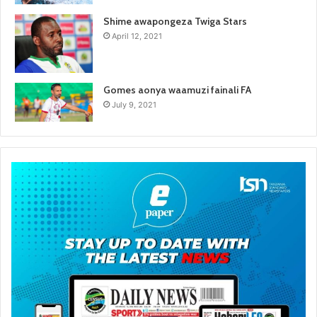
Shime awapongeza Twiga Stars
April 12, 2021
Gomes aonya waamuzi fainali FA
July 9, 2021