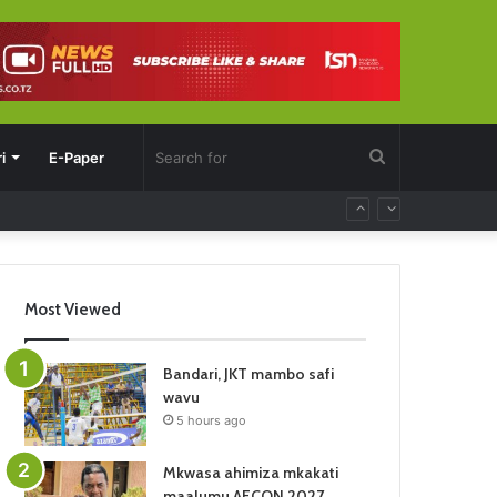
Search
i
E-Paper
for
Most Viewed
Bandari, JKT mambo safi
wavu
5 hours ago
Mkwasa ahimiza mkakati
maalumu AFCON 2027