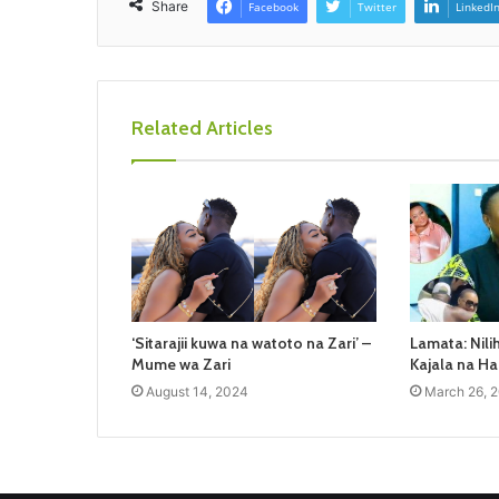
Share
Facebook
Twitter
LinkedI
Related Articles
‘Sitarajii kuwa na watoto na Zari’ –
Lamata: Nili
Mume wa Zari
Kajala na H
August 14, 2024
March 26, 