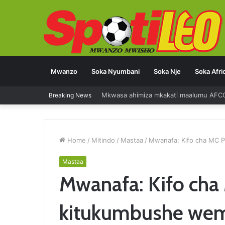
Mwanzo
Soka Nyumbani
Soka Nje
Soka Afri
Mkwasa ahimiza mkakati maalumu AFC
Breaking News
Home
/
Mitindo
/
Mastaa
/
Mwanafa: Kifo cha MC P
Mastaa
Mwanafa: Kifo cha M
kitukumbushe we