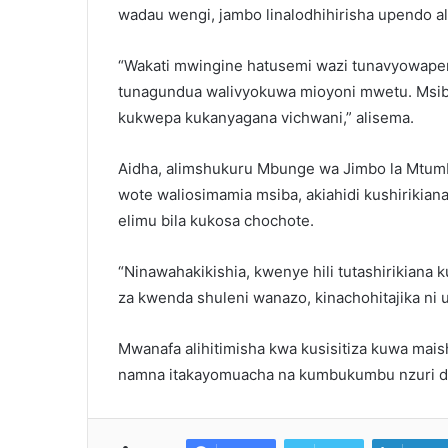
wadau wengi, jambo linalodhihirisha upendo al
“Wakati mwingine hatusemi wazi tunavyowapen
tunagundua walivyokuwa mioyoni mwetu. Msiba
kukwepa kukanyagana vichwani,” alisema.
Aidha, alimshukuru Mbunge wa Jimbo la Mtumb
wote waliosimamia msiba, akiahidi kushirikian
elimu bila kukosa chochote.
“Ninawahakikishia, kwenye hili tutashirikiana k
za kwenda shuleni wanazo, kinachohitajika ni u
Mwanafa alihitimisha kwa kusisitiza kuwa mais
namna itakayomuacha na kumbukumbu nzuri d