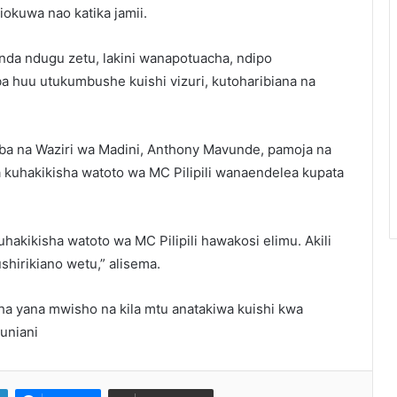
iokuwa nao katika jamii.
da ndugu zetu, lakini wanapotuacha, ndipo
 huu utukumbushe kuishi vizuri, kutoharibiana na
a na Waziri wa Madini, Anthony Mavunde, pamoja na
a kuhakikisha watoto wa MC Pilipili wanaendelea kupata
uhakikisha watoto wa MC Pilipili hawakosi elimu. Akili
shirikiano wetu,” alisema.
ha yana mwisho na kila mtu anatakiwa kuishi kwa
uniani