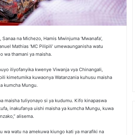
, Sanaa na Michezo, Hamis Mwinjuma ‘Mwanafa’,
uel Mathias ‘MC Pilipili’ umewaunganisha watu
o wa thamani ya maisha.
uyo iliyofanyika kwenye Viwanja vya Chinangali,
ipili kimetumika kuwaonya Watanzania kuhusu maisha
na kumcha Mungu.
a maisha tuliyonayo si ya kudumu. Kifo kinapaswa
akufa, inakufanya uishi maisha ya kumcha Mungu, kuwa
zako,” alisema.
tu wa watu na amekuwa kiungo kati ya marafiki na