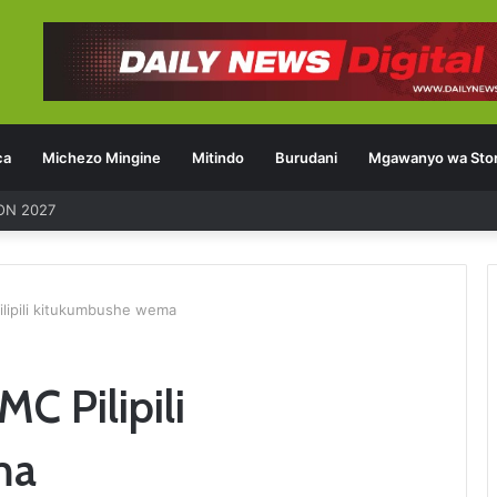
ca
Michezo Mingine
Mitindo
Burudani
Mgawanyo wa Stor
ON 2027
ilipili kitukumbushe wema
C Pilipili
ma