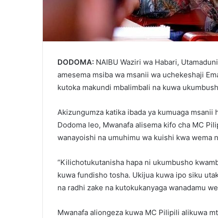
DODOMA:
NAIBU Waziri wa Habari, Utamaduni
amesema msiba wa msanii wa uchekeshaji Eman
kutoka makundi mbalimbali na kuwa ukumbush
Akizungumza katika ibada ya kumuaga msanii h
Dodoma leo, Mwanafa alisema kifo cha MC Pil
wanayoishi na umuhimu wa kuishi kwa wema 
“Kilichotukutanisha hapa ni ukumbusho kwamb
kuwa fundisho tosha. Ukijua kuwa ipo siku ut
na radhi zake na kutokukanyaga wanadamu wen
Mwanafa aliongeza kuwa MC Pilipili alikuwa m