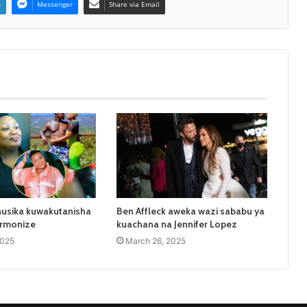
n
Messenger
Share via Email
husika kuwakutanisha
Ben Affleck aweka wazi sababu ya
armonize
kuachana na Jennifer Lopez
2025
March 26, 2025