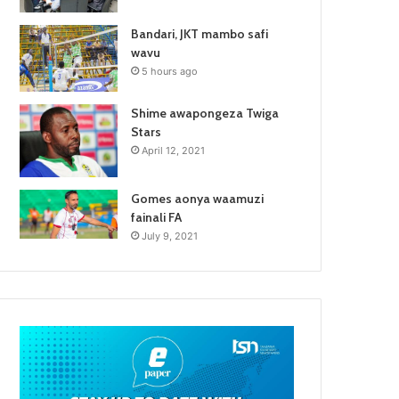
Bandari, JKT mambo safi
wavu
5 hours ago
Shime awapongeza Twiga
Stars
April 12, 2021
Gomes aonya waamuzi
fainali FA
July 9, 2021