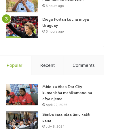
5 hours ago
Diego Forlan kocha mpya
Uruguay
5 hours ago
Popular
Recent
Comments
Mbio za Absa Dar City
kumahisha mshikamano na
afya njema
April 22, 2026
Simba inaandaa timu katili
sana
July 8, 2024