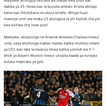
Madueke alifungua ukurasa wa mabao kwa shuti kali
dakika ya 25, likiwa bao la kuvutia ambalo Arteta alilitaja
kama bao lililotokana na ubora binafsi. Winga huyo
mwenye umri wa miaka 23 aliongeza la pili kipindi cha pili
kwa kichwa cha ‘near post’.
Madueke, aliyejiunga na Arsenal akitokea Chelsea mwezi
Julai, sasa amefunga mabao matatu katika michezo miwili
ya UCL bao lake la kwanza likiwa katika ushindi wa 3-1
dhidi ya Bayern Munich mwezi uliopita baada ya kurejea
kutoka majeraha ya goti.