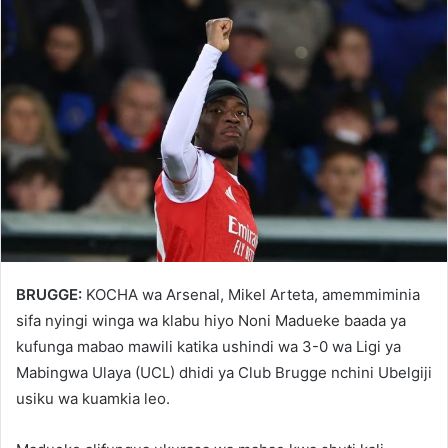
BRUGGE:
KOCHA wa Arsenal, Mikel Arteta, amemmiminia
sifa nyingi winga wa klabu hiyo Noni Madueke baada ya
kufunga mabao mawili katika ushindi wa 3-0 wa Ligi ya
Mabingwa Ulaya (UCL) dhidi ya Club Brugge nchini Ubelgiji
usiku wa kuamkia leo.