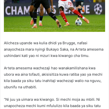
Alicheza upande wa kulia dhidi ya Brugge, nafasi
anayocheza mara nyingi Bukayo Saka, na Arteta amesema
ushindani kati yao ni mzuri kwa kiwango cha timu.
Arteta amesema wachezaji hao wanakamilishana kwa
ubora wa aina tofauti, akisisitiza kuwa ratiba yao ya mechi
kila baada ya siku tatu inahitaji wachezaji walio na nguvu,
ubunifu na uthabiti.
“Ni juu ya uimara wa kiwango. Si mechi moja au mbili. Ni
unapocheza mechi kumi mfululizo kila baada ya siku tatu