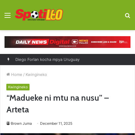
Menu
S
fo
Diego Forlan kocha mpya Uruguay
Home
/
Kwingineko
Kwingineko
“Madueke ni mtu na nusu” –
Arteta
Brown Juma
December 11, 2025