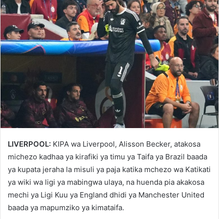
LIVERPOOL:
KIPA wa Liverpool, Alisson Becker, atakosa
michezo kadhaa ya kirafiki ya timu ya Taifa ya Brazil baada
ya kupata jeraha la misuli ya paja katika mchezo wa Katikati
ya wiki wa ligi ya mabingwa ulaya, na huenda pia akakosa
mechi ya Ligi Kuu ya England dhidi ya Manchester United
baada ya mapumziko ya kimataifa.