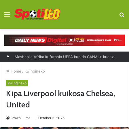
Menu
S
fo
Saliboko: Bendera ya Taifa ilinipa nguvu Scotland
Home
/
Kwingineko
Kwingineko
Kipa Liverpool kuikosa Chelsea,
United
Brown Juma
October 3, 2025