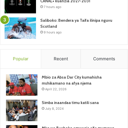
CANAL+ kuanzia 2027-2031
7 hours ago
Saliboko: Bendera ya Taifa ilinipa nguvu
Scotland
9 hours ago
Popular
Recent
Comments
Mbio za Absa Dar City kumahisha
mshikamano na afya njema
April 22, 2026
Simba inaandaa timu katili sana
July 8, 2024
Mke wa Bushoke amwagia sifa mumewe