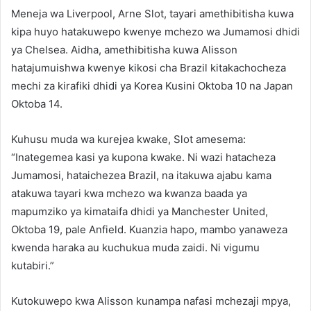
Meneja wa Liverpool, Arne Slot, tayari amethibitisha kuwa
kipa huyo hatakuwepo kwenye mchezo wa Jumamosi dhidi
ya Chelsea. Aidha, amethibitisha kuwa Alisson
hatajumuishwa kwenye kikosi cha Brazil kitakachocheza
mechi za kirafiki dhidi ya Korea Kusini Oktoba 10 na Japan
Oktoba 14.
Kuhusu muda wa kurejea kwake, Slot amesema:
“Inategemea kasi ya kupona kwake. Ni wazi hatacheza
Jumamosi, hataichezea Brazil, na itakuwa ajabu kama
atakuwa tayari kwa mchezo wa kwanza baada ya
mapumziko ya kimataifa dhidi ya Manchester United,
Oktoba 19, pale Anfield. Kuanzia hapo, mambo yanaweza
kwenda haraka au kuchukua muda zaidi. Ni vigumu
kutabiri.”
Kutokuwepo kwa Alisson kunampa nafasi mchezaji mpya,