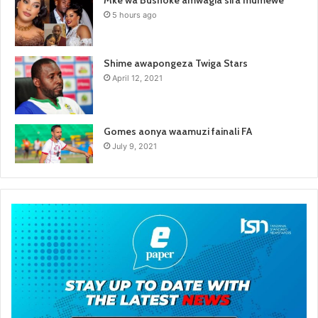
5 hours ago
Shime awapongeza Twiga Stars
April 12, 2021
Gomes aonya waamuzi fainali FA
July 9, 2021