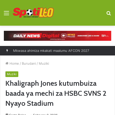
Menu
S
fo
Mkwasa ahimiza mkakati maalumu AFCON 2027
Home
/
Burudani
/
Muziki
Muziki
Khaligraph Jones kutumbuiza
baada ya mechi za HSBC SVNS 2
Nyayo Stadium