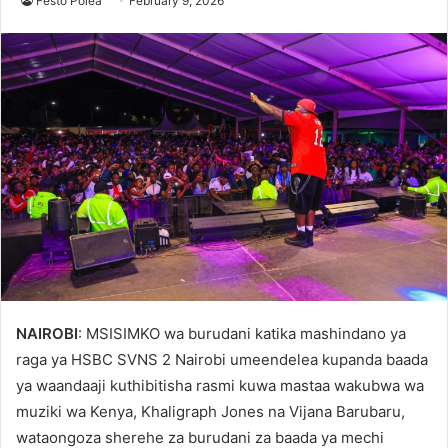
Festo Polea
February 9, 2026
NAIROBI
: MSISIMKO wa burudani katika mashindano ya
raga ya HSBC SVNS 2 Nairobi umeendelea kupanda baada
ya waandaaji kuthibitisha rasmi kuwa mastaa wakubwa wa
muziki wa Kenya, Khaligraph Jones na Vijana Barubaru,
wataongoza sherehe za burudani za baada ya mechi