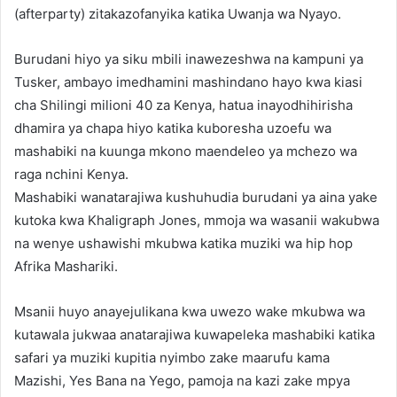
(afterparty) zitakazofanyika katika Uwanja wa Nyayo.
Burudani hiyo ya siku mbili inawezeshwa na kampuni ya
Tusker, ambayo imedhamini mashindano hayo kwa kiasi
cha Shilingi milioni 40 za Kenya, hatua inayodhihirisha
dhamira ya chapa hiyo katika kuboresha uzoefu wa
mashabiki na kuunga mkono maendeleo ya mchezo wa
raga nchini Kenya.
Mashabiki wanatarajiwa kushuhudia burudani ya aina yake
kutoka kwa Khaligraph Jones, mmoja wa wasanii wakubwa
na wenye ushawishi mkubwa katika muziki wa hip hop
Afrika Mashariki.
Msanii huyo anayejulikana kwa uwezo wake mkubwa wa
kutawala jukwaa anatarajiwa kuwapeleka mashabiki katika
safari ya muziki kupitia nyimbo zake maarufu kama
Mazishi, Yes Bana na Yego, pamoja na kazi zake mpya