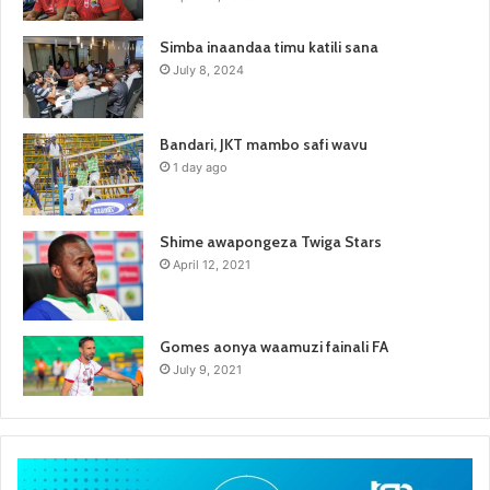
Simba inaandaa timu katili sana
July 8, 2024
Bandari, JKT mambo safi wavu
1 day ago
Shime awapongeza Twiga Stars
April 12, 2021
Gomes aonya waamuzi fainali FA
July 9, 2021