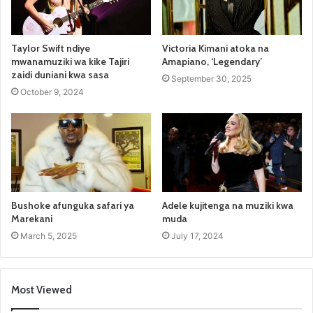
Taylor Swift ndiye
Victoria Kimani atoka na
mwanamuziki wa kike Tajiri
Amapiano, ‘Legendary’
zaidi duniani kwa sasa
September 30, 2025
October 9, 2024
Bushoke afunguka safari ya
Adele kujitenga na muziki kwa
Marekani
muda
March 5, 2025
July 17, 2024
Most Viewed