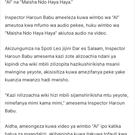
“AI” na “Maisha Ndo Haya Haya.”
Inspector Haroun Babu ameeleza kuwa wimbo wa “AI”
ameutoa kwa mfumo wa audio pekee, huku wimbo wa
“Maisha Ndo Haya Haya” akiutoa audio na video.
Akizungumza na Spoti Leo jijini Dar es Salaam, Inspector
Haroun Babu amesema kazi zote alizoachia ndani ya
kipindi cha wiki mbili zilizopita hazikushirikisha msanii
mwingine yeyote, akisisitiza kuwa amezifanya peke yake
kuanzia mwanzo hadi mwisho.
“Kazi nilizoachia wiki hizi mbili sijamshirikisha mtu yeyote,
nimefanya mimi kama mimi,” amesema Inspector Haroun
Babu.
Aidha, ameongeza kuwa video ya wimbo “AI” ipo katika
hatua za maandalizi, akibainisha kuwa itakuwa tofauti kwa