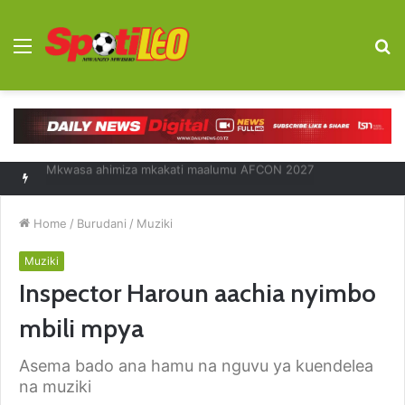
Menu
S
fo
Diego Forlan kocha mpya Uruguay
Home
/
Burudani
/
Muziki
Muziki
Inspector Haroun aachia nyimbo
mbili mpya
Asema bado ana hamu na nguvu ya kuendelea
na muziki