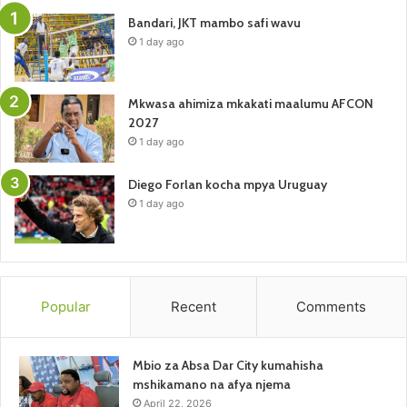
Bandari, JKT mambo safi wavu
1 day ago
Mkwasa ahimiza mkakati maalumu AFCON
2027
1 day ago
Diego Forlan kocha mpya Uruguay
1 day ago
Popular
Recent
Comments
Mbio za Absa Dar City kumahisha
mshikamano na afya njema
April 22, 2026