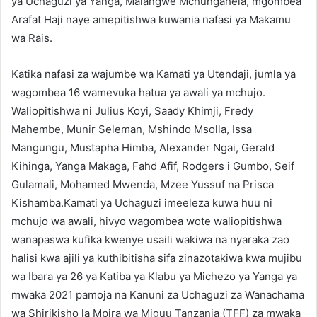
ya Uchaguzi ya Yanga, Malangwe Mchungahela, mgombea
Arafat Haji naye amepitishwa kuwania nafasi ya Makamu
wa Rais.
Katika nafasi za wajumbe wa Kamati ya Utendaji, jumla ya
wagombea 16 wamevuka hatua ya awali ya mchujo.
Waliopitishwa ni Julius Koyi, Saady Khimji, Fredy
Mahembe, Munir Seleman, Mshindo Msolla, Issa
Mangungu, Mustapha Himba, Alexander Ngai, Gerald
Kihinga, Yanga Makaga, Fahd Afif, Rodgers i Gumbo, Seif
Gulamali, Mohamed Mwenda, Mzee Yussuf na Prisca
Kishamba.Kamati ya Uchaguzi imeeleza kuwa huu ni
mchujo wa awali, hivyo wagombea wote waliopitishwa
wanapaswa kufika kwenye usaili wakiwa na nyaraka zao
halisi kwa ajili ya kuthibitisha sifa zinazotakiwa kwa mujibu
wa Ibara ya 26 ya Katiba ya Klabu ya Michezo ya Yanga ya
mwaka 2021 pamoja na Kanuni za Uchaguzi za Wanachama
wa Shirikisho la Mpira wa Miguu Tanzania (TFF) za mwaka