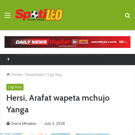
Menu
S
fo
Diego Forlan kocha mpya Uruguay
Home
/
Nyumbani
/
Ligi Kuu
Ligi Kuu
Hersi, Arafat wapeta mchujo
Yanga
Grace Mkojera
July 2, 2026