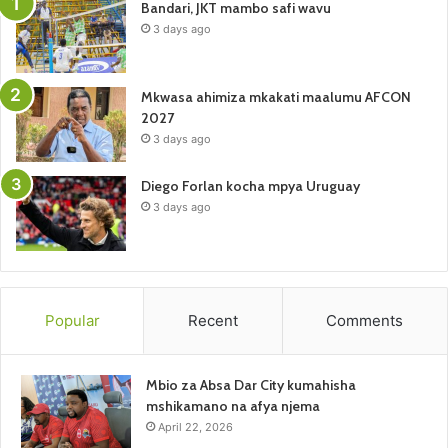
Bandari, JKT mambo safi wavu
3 days ago
Mkwasa ahimiza mkakati maalumu AFCON
2027
3 days ago
Diego Forlan kocha mpya Uruguay
3 days ago
Popular
Recent
Comments
Mbio za Absa Dar City kumahisha
mshikamano na afya njema
April 22, 2026