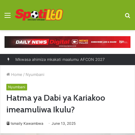
Menu
S
fo
Mkwasa ahimiza mkakati maalumu AFCON 2027
Home
/
Nyumbani
Nyumbani
Hatma ya Dabi ya Kariakoo
imeamuliwa Ikulu?
Ismaily Kawambwa
June 13, 2025