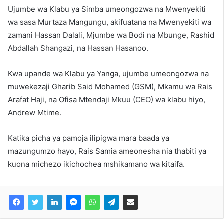
Ujumbe wa Klabu ya Simba umeongozwa na Mwenyekiti
wa sasa Murtaza Mangungu, akifuatana na Mwenyekiti wa
zamani Hassan Dalali, Mjumbe wa Bodi na Mbunge, Rashid
Abdallah Shangazi, na Hassan Hasanoo.
Kwa upande wa Klabu ya Yanga, ujumbe umeongozwa na
muwekezaji Gharib Said Mohamed (GSM), Mkamu wa Rais
Arafat Haji, na Ofisa Mtendaji Mkuu (CEO) wa klabu hiyo,
Andrew Mtime.
Katika picha ya pamoja ilipigwa mara baada ya
mazungumzo hayo, Rais Samia ameonesha nia thabiti ya
kuona michezo ikichochea mshikamano wa kitaifa.