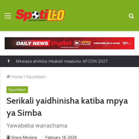
Menu
S
fo
Mkwasa ahimiza mkakati maalumu AFCON 2027
Home
/
Nyumbani
Nyumbani
Serikali yaidhinisha katiba mpya
ya Simba
Yawabeba wanachama
Grace Mkojera
February 18, 2026