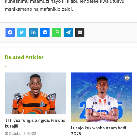
kuheshimu maamuzi hayo ili klabu iendelee kwa utulivu,
mshikamano na mafanikio zaidi.
Related Articles
TFF yazifungia Singida, Prisons
kusajili
Lusajo kukiwasha Azam hadi
2025
October 7, 2022