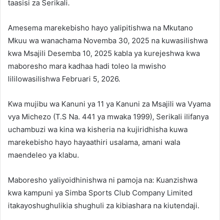
taasisi za Serikali.
Amesema marekebisho hayo yalipitishwa na Mkutano
Mkuu wa wanachama Novemba 30, 2025 na kuwasilishwa
kwa Msajili Desemba 10, 2025 kabla ya kurejeshwa kwa
maboresho mara kadhaa hadi toleo la mwisho
lililowasilishwa Februari 5, 2026.
Kwa mujibu wa Kanuni ya 11 ya Kanuni za Msajili wa Vyama
vya Michezo (T.S Na. 441 ya mwaka 1999), Serikali ilifanya
uchambuzi wa kina wa kisheria na kujiridhisha kuwa
marekebisho hayo hayaathiri usalama, amani wala
maendeleo ya klabu.
Maboresho yaliyoidhinishwa ni pamoja na: Kuanzishwa
kwa kampuni ya Simba Sports Club Company Limited
itakayoshughulikia shughuli za kibiashara na kiutendaji.