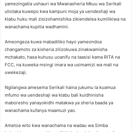
yamezingatia ushauri wa Mwanasheria Mkuu wa Serikali
uliotaka kuwepo kwa kampuni moja ya uendeshaji wa
klabu huku mali zisizohamishika zikiendelea kumilikiwa na
wanachama kupitia wadhamini.
Ameongeza kuwa mabadiliko hayo yameondoa
changamoto za kisheria zilizokuwa zinakwamisha
mchakato, hasa kuhusu uoanifu na taasisi kama RITA na
FCC, na kuweka msingi imara wa usimamizi wa mali na
uwekezaji.
Ngilangwa amesema Serikali haina jukumu la kuamua
mfumo wa uendeshaji wa klabu bali kuidhinisha
maboresho yanayokidhi matakwa ya sheria baada ya
wanachama kufanya maamuzi yao.
Ametoa wito kwa wanachama na wadau wa Simba