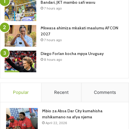
Bandari, JKT mambo safi wavu
7 hours ago
Mkwasa ahimiza mkakati maalumu AFCON
2027
7 hours ago
Diego Forlan kocha mpya Uruguay
8 hours ago
Popular
Recent
Comments
Mbio za Absa Dar City kumahisha
mshikamano na afya njema
April 22, 2026