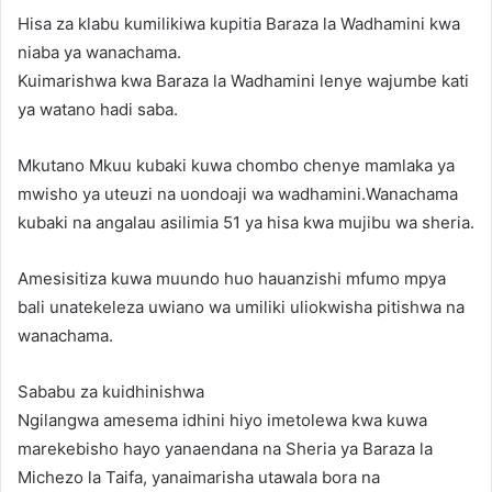
Hisa za klabu kumilikiwa kupitia Baraza la Wadhamini kwa
niaba ya wanachama.
Kuimarishwa kwa Baraza la Wadhamini lenye wajumbe kati
ya watano hadi saba.
Mkutano Mkuu kubaki kuwa chombo chenye mamlaka ya
mwisho ya uteuzi na uondoaji wa wadhamini.Wanachama
kubaki na angalau asilimia 51 ya hisa kwa mujibu wa sheria.
Amesisitiza kuwa muundo huo hauanzishi mfumo mpya
bali unatekeleza uwiano wa umiliki uliokwisha pitishwa na
wanachama.
Sababu za kuidhinishwa
Ngilangwa amesema idhini hiyo imetolewa kwa kuwa
marekebisho hayo yanaendana na Sheria ya Baraza la
Michezo la Taifa, yanaimarisha utawala bora na