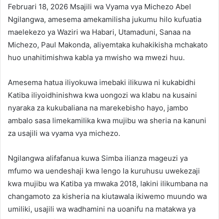
Februari 18, 2026 Msajili wa Vyama vya Michezo Abel
Ngilangwa, amesema amekamilisha jukumu hilo kufuatia
maelekezo ya Waziri wa Habari, Utamaduni, Sanaa na
Michezo, Paul Makonda, aliyemtaka kuhakikisha mchakato
huo unahitimishwa kabla ya mwisho wa mwezi huu.
Amesema hatua iliyokuwa imebaki ilikuwa ni kukabidhi
Katiba iliyoidhinishwa kwa uongozi wa klabu na kusaini
nyaraka za kukubaliana na marekebisho hayo, jambo
ambalo sasa limekamilika kwa mujibu wa sheria na kanuni
za usajili wa vyama vya michezo.
Ngilangwa alifafanua kuwa Simba ilianza mageuzi ya
mfumo wa uendeshaji kwa lengo la kuruhusu uwekezaji
kwa mujibu wa Katiba ya mwaka 2018, lakini ilikumbana na
changamoto za kisheria na kiutawala ikiwemo muundo wa
umiliki, usajili wa wadhamini na uoanifu na matakwa ya