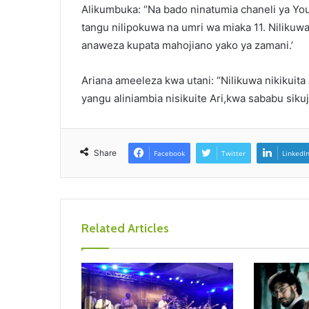
Alikumbuka: “Na bado ninatumia chaneli ya Yo
tangu nilipokuwa na umri wa miaka 11. Niliku
anaweza kupata mahojiano yako ya zamani.’
Ariana ameeleza kwa utani: “Nilikuwa nikikuita
yangu aliniambia nisikuite Ari,kwa sababu sikuj
Share
Facebook
Twitter
LinkedI
Related Articles