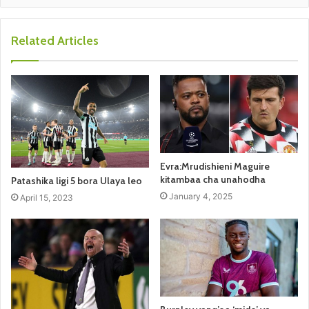
Related Articles
Evra:Mrudishieni Maguire
kitambaa cha unahodha
Patashika ligi 5 bora Ulaya leo
January 4, 2025
April 15, 2023