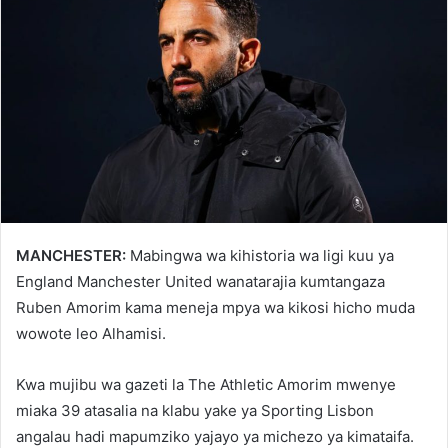
MANCHESTER:
Mabingwa wa kihistoria wa ligi kuu ya
England Manchester United wanatarajia kumtangaza
Ruben Amorim kama meneja mpya wa kikosi hicho muda
wowote leo Alhamisi.
Kwa mujibu wa gazeti la The Athletic Amorim mwenye
miaka 39 atasalia na klabu yake ya Sporting Lisbon
angalau hadi mapumziko yajayo ya michezo ya kimataifa.