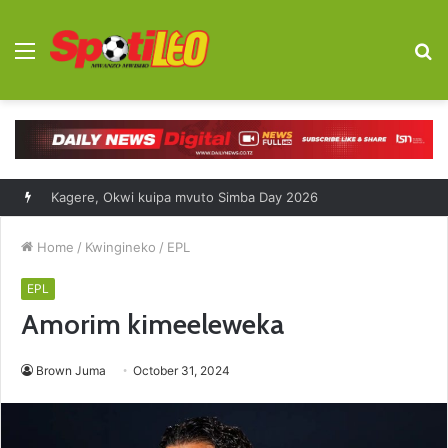
Menu
S
fo
Baada ya vigogo, Kyombo atafuta ufufuo Polisi
Home
/
Kwingineko
/
EPL
EPL
Amorim kimeeleweka
Brown Juma
October 31, 2024