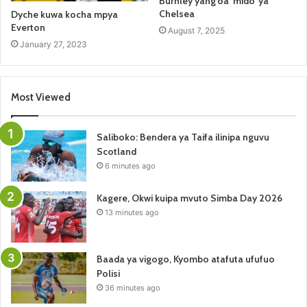
Burnley yang’oa ‘mido’ ya
Chelsea
Dyche kuwa kocha mpya
Everton
August 7, 2025
January 27, 2023
Most Viewed
Saliboko: Bendera ya Taifa ilinipa nguvu
Scotland
6 minutes ago
Kagere, Okwi kuipa mvuto Simba Day 2026
13 minutes ago
Baada ya vigogo, Kyombo atafuta ufufuo
Polisi
36 minutes ago