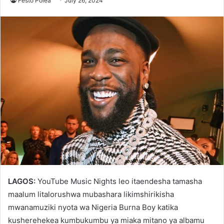
Festo Polea
July 26, 2024
LAGOS:
YouTube Music Nights leo itaendesha tamasha
maalum litalorushwa mubashara likimshirikisha
mwanamuziki nyota wa Nigeria Burna Boy katika
kusherehekea kumbukumbu ya miaka mitano ya albamu