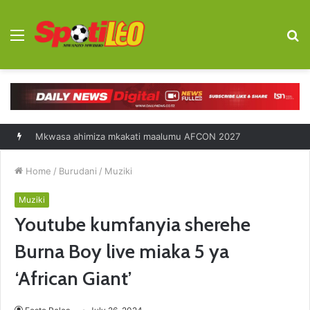
Menu
S
fo
Mkwasa ahimiza mkakati maalumu AFCON 2027
Home
/
Burudani
/
Muziki
Muziki
Youtube kumfanyia sherehe
Burna Boy live miaka 5 ya
‘African Giant’