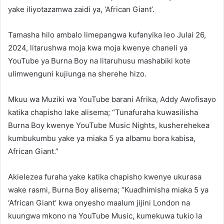
yake iliyotazamwa zaidi ya, ‘African Giant’.
Tamasha hilo ambalo limepangwa kufanyika leo Julai 26,
2024, litarushwa moja kwa moja kwenye chaneli ya
YouTube ya Burna Boy na litaruhusu mashabiki kote
ulimwenguni kujiunga na sherehe hizo.
Mkuu wa Muziki wa YouTube barani Afrika, Addy Awofisayo
katika chapisho lake alisema; “Tunafuraha kuwasilisha
Burna Boy kwenye YouTube Music Nights, kusherehekea
kumbukumbu yake ya miaka 5 ya albamu bora kabisa,
African Giant.”
Akielezea furaha yake katika chapisho kwenye ukurasa
wake rasmi, Burna Boy alisema; “Kuadhimisha miaka 5 ya
‘African Giant’ kwa onyesho maalum jijini London na
kuungwa mkono na YouTube Music, kumekuwa tukio la