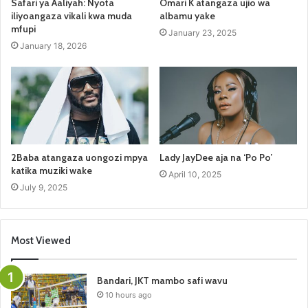
Safari ya Aaliyah: Nyota
Omari K atangaza ujio wa
iliyoangaza vikali kwa muda
albamu yake
mfupi
January 23, 2025
January 18, 2026
2Baba atangaza uongozi mpya
Lady JayDee aja na ‘Po Po’
katika muziki wake
April 10, 2025
July 9, 2025
Most Viewed
Bandari, JKT mambo safi wavu
10 hours ago