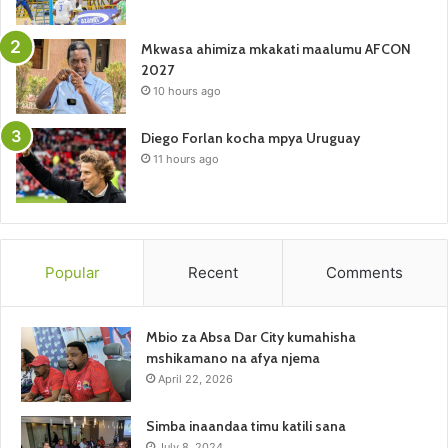
Mkwasa ahimiza mkakati maalumu AFCON
2027
10 hours ago
Diego Forlan kocha mpya Uruguay
11 hours ago
Popular
Recent
Comments
Mbio za Absa Dar City kumahisha
mshikamano na afya njema
April 22, 2026
Simba inaandaa timu katili sana
July 8, 2024