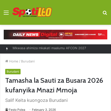
Menu
S
fo
Diego Forlan kocha mpya Uruguay
Home
/
Burudani
Burudani
Tamasha la Sauti za Busara 2026
kufanyika Mnazi Mmoja
Salif Keita kuongoza Burudani
Festo Polea
February 3, 2026