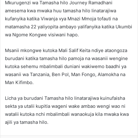
Mkurugenzi wa Tamasha hilo Journey Ramadhani
amesema kwa mwaka huu tamasha hilo linatarajiwa
kufanyika katika Viwanja vya Mnazi Mmoja tofauti na
matamasha 22 yaliyopita ambayo yalifanyika katika Ukumbi
wa Ngome Kongwe visiwani hapo.
Msanii mkongwe kutoka Mali Salif Keita ndiye ataongoza
burudani katika tamasha hilo pamoja na wasanii wengine
kutoka sehemu mbalimbali duniani wakiwemo baadhi ya
wasanii wa Tanzania, Ben Pol, Man Fongo, Alamokha na
Man Kifimbo.
Licha ya burudani Tamasha hilo linatarajiwa kuinufaisha
sekta ya utalii kupitia wageni wake ambao wengi wao ni
watalii kutoka nchi mbalimbali wanaokuja kila mwaka kwa
ajili ya tamasha hilo.