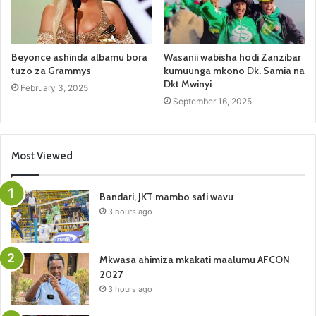
Beyonce ashinda albamu bora
Wasanii wabisha hodi Zanzibar
tuzo za Grammys
kumuunga mkono Dk. Samia na
Dkt Mwinyi
February 3, 2025
September 16, 2025
Most Viewed
Bandari, JKT mambo safi wavu
3 hours ago
Mkwasa ahimiza mkakati maalumu AFCON
2027
3 hours ago