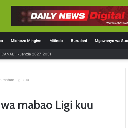
ca
Michezo Mingine
Mitindo
Burudani
Mgawanyo wa Stor
ia CANAL+ kuanzia 2027-2031
 mabao Ligi kuu
wa mabao Ligi kuu