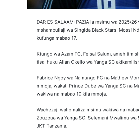
DAR ES SALAAM: PAZIA la msimu wa 2025/26 w
mshambuliaji wa Singida Black Stars, Mossi 
kufunga mabao 17.
Kiungo wa Azam FC, Feisal Salum, amehitimisha
tisa, huku Allan Okello wa Yanga SC akikamilis
Fabrice Ngoy wa Namungo FC na Mathew Moma
mmoja, wakati Prince Dube wa Yanga SC na M
wakiwa na mabao 10 kila mmoja.
Wachezaji waliomaliza msimu wakiwa na mabao
Zouzoua wa Yanga SC, Selemani Mwalimu wa S
JKT Tanzania.