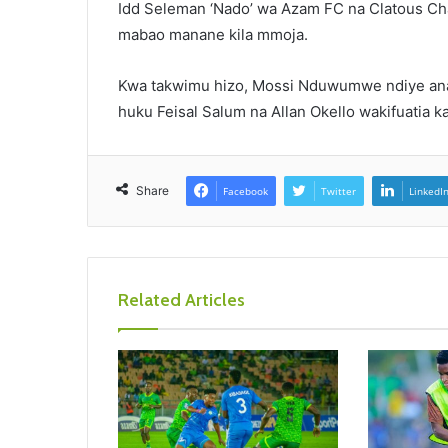
Idd Seleman ‘Nado’ wa Azam FC na Clatous 
mabao manane kila mmoja.
Kwa takwimu hizo, Mossi Nduwumwe ndiye anay
huku Feisal Salum na Allan Okello wakifuatia kati
Share
Facebook
Twitter
LinkedI
Related Articles