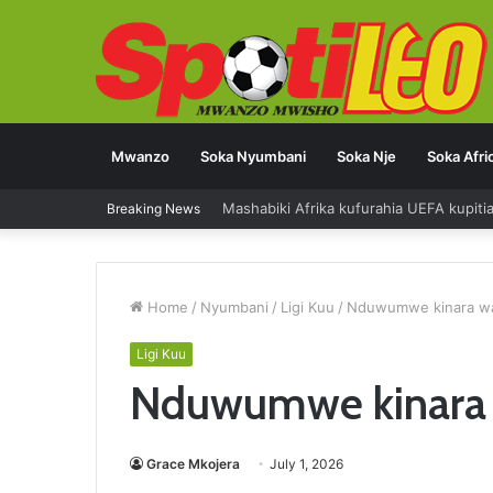
Mwanzo
Soka Nyumbani
Soka Nje
Soka Afri
Mashabiki Afrika kufurahia UEFA kupit
Breaking News
Home
/
Nyumbani
/
Ligi Kuu
/
Nduwumwe kinara wa
Ligi Kuu
Nduwumwe kinara 
Grace Mkojera
July 1, 2026