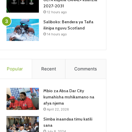
2027-2031
12 hours ago
Saliboko: Bendera ya Taifa
ilinipa nguvu Scotland
14 hours ago
Popular
Recent
Comments
Mbio za Absa Dar City
kumahisha mshikamano na
afya njema
April 22, 2026
Simba inaandaa timu katili
sana
July 8, 2024