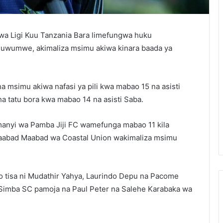
a Ligi Kuu Tanzania Bara limefungwa huku
Nduwumwe, akimaliza msimu akiwa kinara baada ya
 msimu akiwa nafasi ya pili kwa mabao 15 na asisti
ha tatu bora kwa mabao 14 na asisti Saba.
nyi wa Pamba Jiji FC wamefunga mabao 11 kila
aabad Maabad wa Coastal Union wakimaliza msimu
 tisa ni Mudathir Yahya, Laurindo Depu na Pacome
imba SC pamoja na Paul Peter na Salehe Karabaka wa