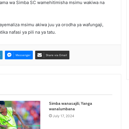
Chama wa Simba SC wamehitimisha msimu wakiwa na
emaliza msimu akiwa juu ya orodha ya wafungaji,
ka nafasi ya pili na ya tatu.
n
Messenger
Share via Email
Simba wanasajili, Yanga
wanalumbana
July 17, 2024