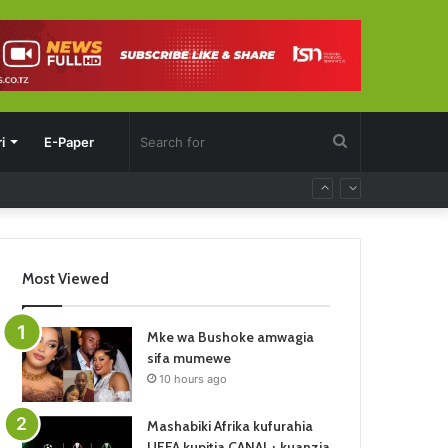
Search
i
E-Paper
for
Most Viewed
Mke wa Bushoke amwagia
sifa mumewe
10 hours ago
Mashabiki Afrika kufurahia
UEFA kupitia CANAL+ kuanzia