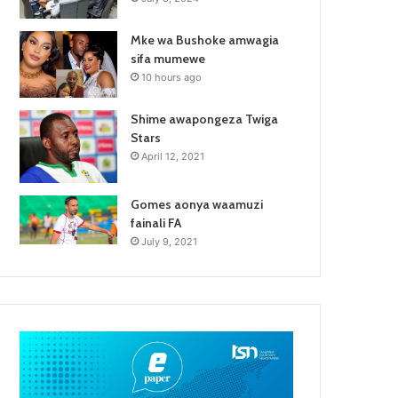
Mke wa Bushoke amwagia
sifa mumewe
10 hours ago
Shime awapongeza Twiga
Stars
April 12, 2021
Gomes aonya waamuzi
fainali FA
July 9, 2021