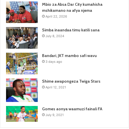
Mbio za Absa Dar City kumahisha
mshikamano na afya njema
April 22, 2026
Simba inaandaa timu katili sana
July 8, 2024
Bandari, JKT mambo safi wavu
3 days ago
Shime awapongeza Twiga Stars
April 12, 2021
Gomes aonya waamuzi fainali FA
July 9, 2021