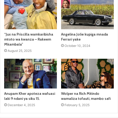
“Jux na Priscilla wamkaribisha
Angelina Jolie kupiga mnada
mtoto wa kwanza – Rakeem
Ferrari yake
Mkambala”
October 10, 2024
August 25, 2025
Anupam Kher apoteza wafuasi
Wolper na Rich Mitindo
laki 9 ndani ya siku 15.
wamaliza tofauti, mambo safi
December 4, 2025
February 5, 2025