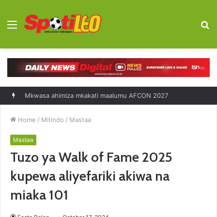
Menu
S
fo
Mkwasa ahimiza mkakati maalumu AFCON 2027
Home
/
Mitindo
/
Mastaa
Mastaa
Tuzo ya Walk of Fame 2025
kupewa aliyefariki akiwa na
miaka 101