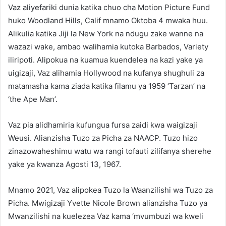
Vaz aliyefariki dunia katika chuo cha Motion Picture Fund
huko Woodland Hills, Calif mnamo Oktoba 4 mwaka huu.
Alikulia katika Jiji la New York na ndugu zake wanne na
wazazi wake, ambao walihamia kutoka Barbados, Variety
iliripoti. Alipokua na kuamua kuendelea na kazi yake ya
uigizaji, Vaz alihamia Hollywood na kufanya shughuli za
matamasha kama ziada katika filamu ya 1959 ‘Tarzan’ na
‘the Ape Man’.
Vaz pia alidhamiria kufungua fursa zaidi kwa waigizaji
Weusi. Alianzisha Tuzo za Picha za NAACP. Tuzo hizo
zinazowaheshimu watu wa rangi tofauti zilifanya sherehe
yake ya kwanza Agosti 13, 1967.
Mnamo 2021, Vaz alipokea Tuzo la Waanzilishi wa Tuzo za
Picha. Mwigizaji Yvette Nicole Brown alianzisha Tuzo ya
Mwanzilishi na kuelezea Vaz kama ‘mvumbuzi wa kweli