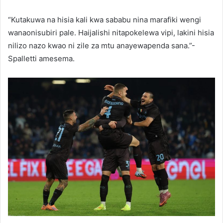
“Kutakuwa na hisia kali kwa sababu nina marafiki wengi
wanaonisubiri pale. Haijalishi nitapokelewa vipi, lakini hisia
nilizo nazo kwao ni zile za mtu anayewapenda sana.”-
Spalletti amesema.