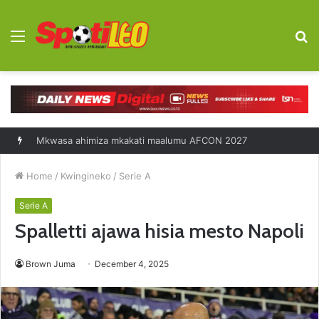
Menu
S
fo
Diego Forlan kocha mpya Uruguay
Home
/
Kwingineko
/
Serie A
Serie A
Spalletti ajawa hisia mesto Napoli
Brown Juma
December 4, 2025