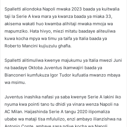
Spalletti aliondoka Napoli mwaka 2023 baada ya kuitwalia
taji la Serie A kwa mara ya kwanza baada ya miaka 33,
akisema wakati huo kwamba alihitaji mwaka mmoja wa
mapumziko. Hata hivyo, miezi mitatu baadaye aliteuliwa
kuwa kocha mpya wa timu ya taifa ya Italia baada ya
Roberto Mancini kujiuzulu ghafla.
Spalletti alitimuliwa kwenye majukumu ya Italia mwezi Juni
na baadaye Oktoba Juventus ikamwajiri baada ya
Bianconeri kumfukuza Igor Tudor kufuatia mwanzo mbaya
wa msimu.
Juventus inashika nafasi ya saba kwenye Serie A lakini iko
nyuma kwa pointi tano tu dhidi ya vinara wenza Napoli na
AC Milan. Haijashinda Serie A tangu 2020 ilipomaliza
ubabe wa mataji tisa mfululizo, enzi ambayo ilianzishwa na
Antonio Conte, ambaye sasa ndiye kocha wa Napoli.