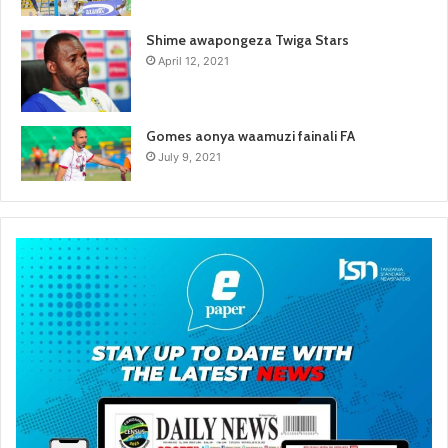
Shime awapongeza Twiga Stars
April 12, 2021
Gomes aonya waamuzi fainali FA
July 9, 2021