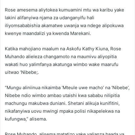
Rose amesema aliytokea kumuamini mtu wa karibu yake
lakini alifanyiwa njama za udanganyifu hali
iliyomsababishia akamatwe uwanja wa ndege alipokuwa
kwenye maandalizi ya kwenda Marekani.
Katika mahojiano maalum na Askofu Kathy Kiuna, Rose
Muhando alieleza changamoto na maumivu aliyopitia
wakati huo yalimfanya akatunga wimbo wake maarufu
uitwao ‘Nibebe;.
“Mungu aliniinua nikaimba ‘Mteule uwe macho’ na ‘Nibebe’,
Nibebe ndio wimbo ambao utaishi kwa sababu nilipitia
machungu makubwa duniani. Shetani alikuja kunifitini,
nikafanyiwa uovu mwingi mpaka polisi nikapelekwa na
kufungwa,” alisema.
Rose Muhando, alisema matatizo yake yalianza baada ya