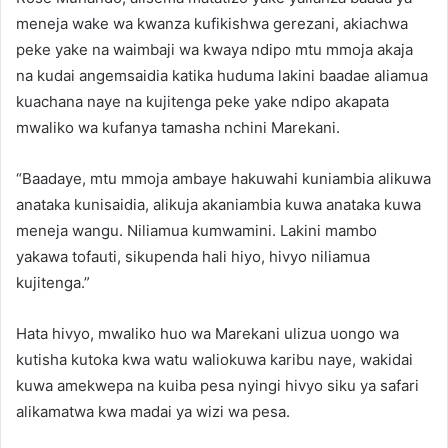
meneja wake wa kwanza kufikishwa gerezani, akiachwa
peke yake na waimbaji wa kwaya ndipo mtu mmoja akaja
na kudai angemsaidia katika huduma lakini baadae aliamua
kuachana naye na kujitenga peke yake ndipo akapata
mwaliko wa kufanya tamasha nchini Marekani.
“Baadaye, mtu mmoja ambaye hakuwahi kuniambia alikuwa
anataka kunisaidia, alikuja akaniambia kuwa anataka kuwa
meneja wangu. Niliamua kumwamini. Lakini mambo
yakawa tofauti, sikupenda hali hiyo, hivyo niliamua
kujitenga.”
Hata hivyo, mwaliko huo wa Marekani ulizua uongo wa
kutisha kutoka kwa watu waliokuwa karibu naye, wakidai
kuwa amekwepa na kuiba pesa nyingi hivyo siku ya safari
alikamatwa kwa madai ya wizi wa pesa.