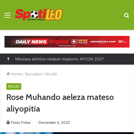
Menu
S
fo
Diego Forlan kocha mpya Uruguay
Home
/
Burudani
/
Muziki
Muziki
Rose Muhando aeleza mateso
aliyopitia
Festo Polea
December 4, 2025