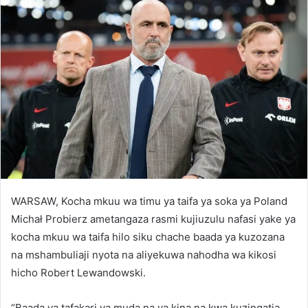
WARSAW, Kocha mkuu wa timu ya taifa ya soka ya Poland
Michał Probierz ametangaza rasmi kujiuzulu nafasi yake ya
kocha mkuu wa taifa hilo siku chache baada ya kuzozana
na mshambuliaji nyota na aliyekuwa nahodha wa kikosi
hicho Robert Lewandowski.
“Baada ya tafakari ya muda na ya kina na kwa kuzingatia