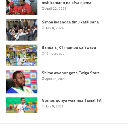
mshikamano na afya njema
April 22, 2026
Simba inaandaa timu katili sana
July 8, 2024
Bandari, JKT mambo safi wavu
16 hours ago
Shime awapongeza Twiga Stars
April 12, 2021
Gomes aonya waamuzi fainali FA
July 9, 2021