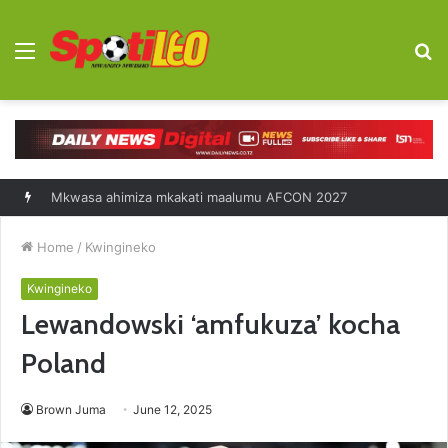
Menu
S
fo
Mkwasa ahimiza mkakati maalumu AFCON 2027
Home
/
Kwingineko
Kwingineko
Lewandowski ‘amfukuza’ kocha
Poland
Brown Juma
June 12, 2025