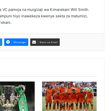
VC pamoja na muigizaji wa Kimarekani Will Smith.
kampuni hiyo inawekeza kwenye sekta za matumizi,
rekani.
n
Messenger
Share via Email