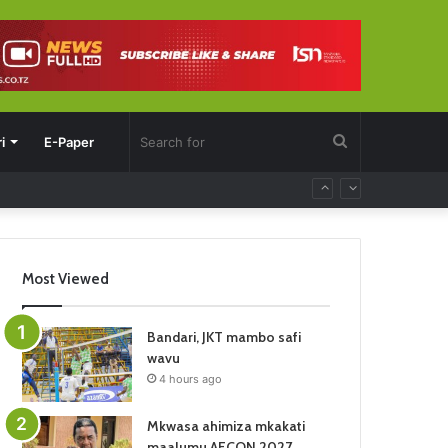
Search
i
E-Paper
for
Most Viewed
Bandari, JKT mambo safi
wavu
4 hours ago
Mkwasa ahimiza mkakati
maalumu AFCON 2027