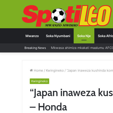
Mwanzo
Soka Nyumbani
Soka Nje
Soka Afri
Diego Forlan kocha mpya Uruguay
Breaking News
Home
/
Kwingineko
/
“Japan inaweza kushinda kom
Kwingineko
“Japan inaweza ku
– Honda