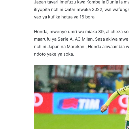
Japan tayari imefuzu kwa Kombe la Dunia la mw
iliyopita nchini Qatar mwaka 2022, waliwafunga
yao ya kufika hatua ya 16 bora.
Honda, mwenye umri wa miaka 39, alicheza soka 
maarufu ya Serie A, AC Milan. Sasa akiwa mwek
nchini Japan na Marekani, Honda aliwaambia w
ndoto yake ya soka.