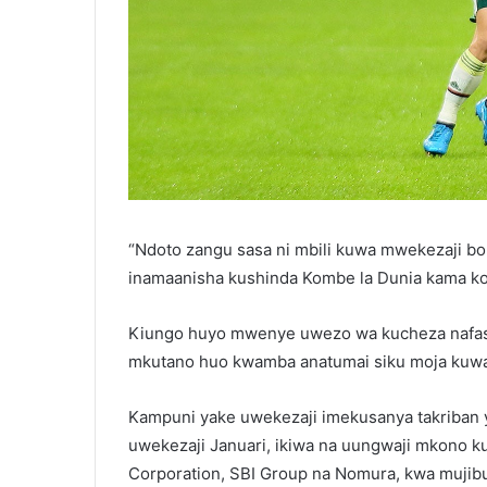
“Ndoto zangu sasa ni mbili kuwa mwekezaji bo
inamaanisha kushinda Kombe la Dunia kama k
Kiungo huyo mwenye uwezo wa kucheza nafasi
mkutano huo kwamba anatumai siku moja kuwa 
Kampuni yake uwekezaji imekusanya takriban y
uwekezaji Januari, ikiwa na uungwaji mkono k
Corporation, SBI Group na Nomura, kwa mujibu