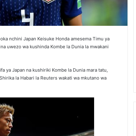
ka nchini Japan Keisuke Honda amesema Timu ya
o ina uwezo wa kushinda Kombe la Dunia la mwakani
fa ya Japan na kushiriki Kombe la Dunia mara tatu,
irika la Habari la Reuters wakati wa mkutano wa