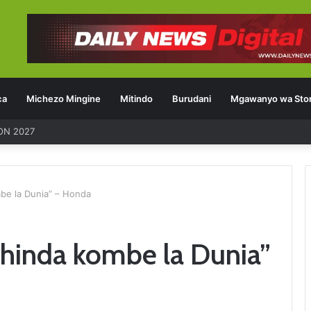
ca
Michezo Mingine
Mitindo
Burudani
Mgawanyo wa Stor
be la Dunia” – Honda
shinda kombe la Dunia”