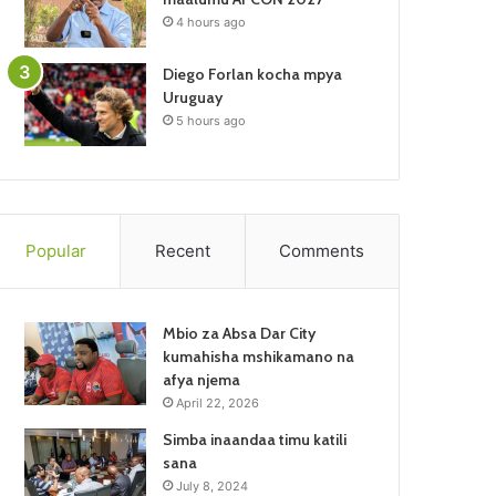
4 hours ago
Diego Forlan kocha mpya
Uruguay
5 hours ago
Popular
Recent
Comments
Mbio za Absa Dar City
kumahisha mshikamano na
afya njema
April 22, 2026
Simba inaandaa timu katili
sana
July 8, 2024