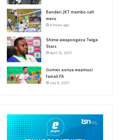
Bandari, JKT mambo safi
wavu
4 hours ago
Shime awapongeza Twiga
Stars
April 12, 2021
Gomes aonya waamuzi
fainali FA
July 9, 2021