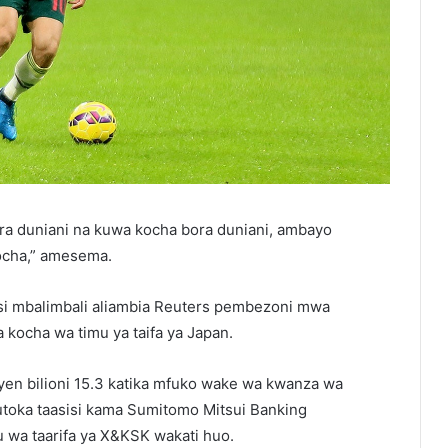
ra duniani na kuwa kocha bora duniani, ambayo
ocha,” amesema.
 mbalimbali aliambia Reuters pembezoni mwa
kocha wa timu ya taifa ya Japan.
en bilioni 15.3 katika mfuko wake wa kwanza wa
utoka taasisi kama Sumitomo Mitsui Banking
 wa taarifa ya X&KSK wakati huo.