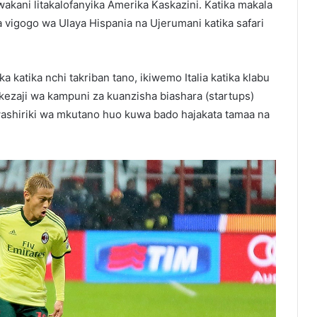
akani litakalofanyika Amerika Kaskazini. Katika makala
 vigogo wa Ulaya Hispania na Ujerumani katika safari
katika nchi takriban tano, ikiwemo Italia katika klabu
ezaji wa kampuni za kuanzisha biashara (startups)
ashiriki wa mkutano huo kuwa bado hajakata tamaa na