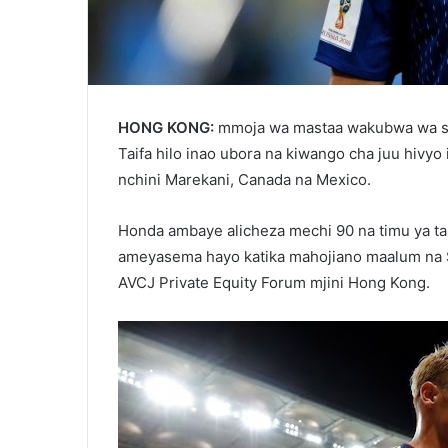
HONG KONG:
mmoja wa mastaa wakubwa wa so
Taifa hilo inao ubora na kiwango cha juu hivy
nchini Marekani, Canada na Mexico.
Honda ambaye alicheza mechi 90 na timu ya tai
ameyasema hayo katika mahojiano maalum na Sh
AVCJ Private Equity Forum mjini Hong Kong.