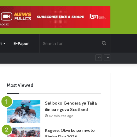
Search
i
E-Paper
for
Most Viewed
Saliboko: Bendera ya Taifa
ilinipa nguvu Scotland
42 minutes ago
Kagere, Okwi kuipa mvuto
Simba Day 2026