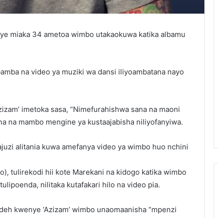
 miaka 34 ametoa wimbo utakaokuwa katika albamu
bamba na video ya muziki wa dansi iliyoambatana nayo
izam’ imetoka sasa, “Nimefurahishwa sana na maoni
a na mambo mengine ya kustaajabisha niliyofanyiwa.
juzi alitania kuwa amefanya video ya wimbo huo nchini
eo), tulirekodi hii kote Marekani na kidogo katika wimbo
lipoenda, nilitaka kutafakari hilo na video pia.
zadeh kwenye ‘Azizam’ wimbo unaomaanisha “mpenzi