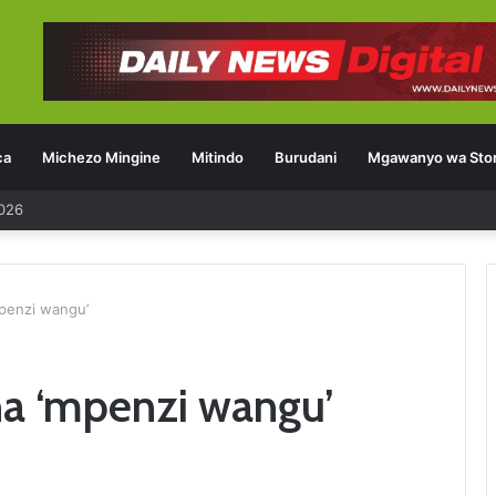
ca
Michezo Mingine
Mitindo
Burudani
Mgawanyo wa Stor
2026
penzi wangu’
na ‘mpenzi wangu’