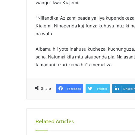
wangu” kwa Kiajemi.
“Niliandika ‘Azizam’ baada ya Ilya kupendekez
Kiajemi. Ninapenda kujifunza kuhusu muziki na
na watu.
Albamu hii yote inahusu kucheza, kuchunguza, 
sana. Natumai kila mtu ataupenda pia. Na asa
tamaduni nzuri kama hii” amemaliza.
Share
Facebook
Twitter
LinkedI
Related Articles