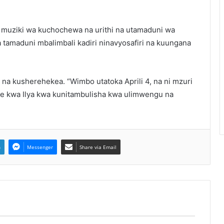
a muziki wa kuchochewa na urithi na utamaduni wa
 tamaduni mbalimbali kadiri ninavyosafiri na kuungana
na kusherehekea. “Wimbo utatoka Aprili 4, na ni mzuri
nte kwa Ilya kwa kunitambulisha kwa ulimwengu na
n
Messenger
Share via Email