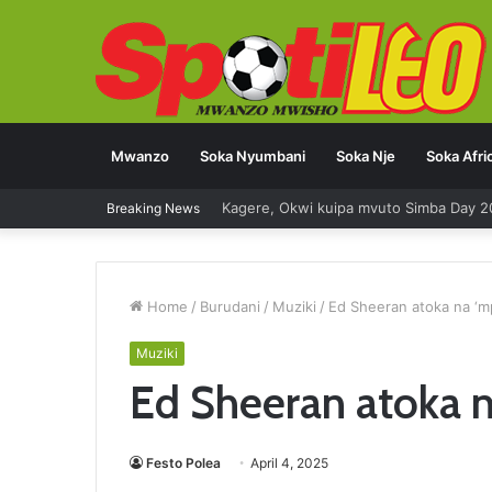
Mwanzo
Soka Nyumbani
Soka Nje
Soka Afri
Kagere, Okwi kuipa mvuto Simba Day 
Breaking News
Home
/
Burudani
/
Muziki
/
Ed Sheeran atoka na ‘m
Muziki
Ed Sheeran atoka 
Festo Polea
April 4, 2025