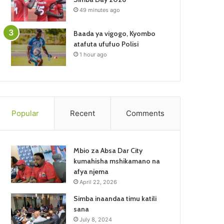
49 minutes ago
Baada ya vigogo, Kyombo
atafuta ufufuo Polisi
1 hour ago
Popular
Recent
Comments
Mbio za Absa Dar City
kumahisha mshikamano na
afya njema
April 22, 2026
Simba inaandaa timu katili
sana
July 8, 2024