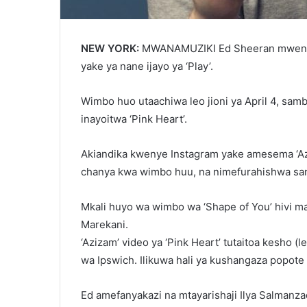
NEW YORK:
MWANAMUZIKI Ed Sheeran mwenye
yake ya nane ijayo ya ‘Play’.
Wimbo huo utaachiwa leo jioni ya April 4, sam
inayoitwa ‘Pink Heart’.
Akiandika kwenye Instagram yake amesema ‘Az
chanya kwa wimbo huu, na nimefurahishwa san
Mkali huyo wa wimbo wa ‘Shape of You’ hivi ma
Marekani.
‘Azizam’ video ya ‘Pink Heart’ tutaitoa kesho (l
wa Ipswich. Ilikuwa hali ya kushangaza popote tu
Ed amefanyakazi na mtayarishaji Ilya Salman