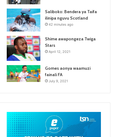
Saliboko: Bendera ya Taifa
ilinipa nguvu Scotland
42 minutes ago
Shime awapongeza Twiga
Stars
April 12, 2021
Gomes aonya waamuzi
fainali FA
July 9, 2021