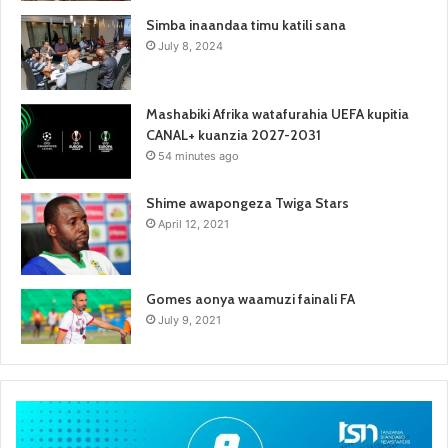
Simba inaandaa timu katili sana
July 8, 2024
Mashabiki Afrika watafurahia UEFA kupitia
CANAL+ kuanzia 2027-2031
54 minutes ago
Shime awapongeza Twiga Stars
April 12, 2021
Gomes aonya waamuzi fainali FA
July 9, 2021