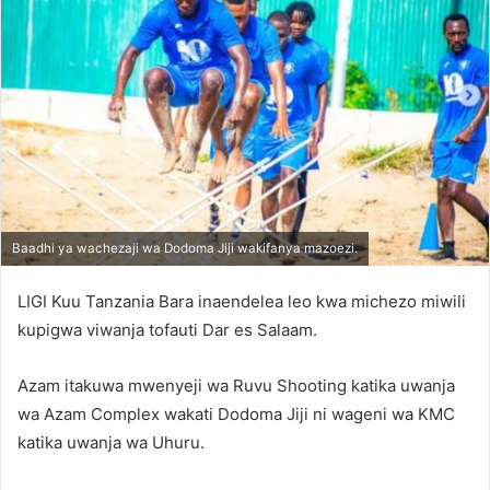
Baadhi ya wachezaji wa Dodoma Jiji wakifanya mazoezi.
LIGI Kuu Tanzania Bara inaendelea leo kwa michezo miwili
kupigwa viwanja tofauti Dar es Salaam.
Azam itakuwa mwenyeji wa Ruvu Shooting katika uwanja
wa Azam Complex wakati Dodoma Jiji ni wageni wa KMC
katika uwanja wa Uhuru.