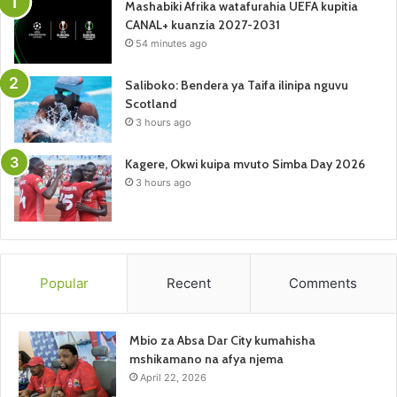
Mashabiki Afrika watafurahia UEFA kupitia
CANAL+ kuanzia 2027-2031
54 minutes ago
Saliboko: Bendera ya Taifa ilinipa nguvu
Scotland
3 hours ago
Kagere, Okwi kuipa mvuto Simba Day 2026
3 hours ago
Popular
Recent
Comments
Mbio za Absa Dar City kumahisha
mshikamano na afya njema
April 22, 2026