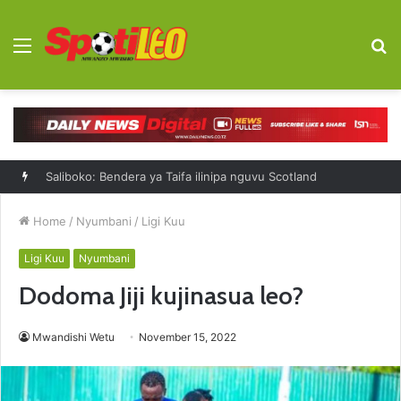
Menu
S
fo
Kagere, Okwi kuipa mvuto Simba Day 2026
Home
/
Nyumbani
/
Ligi Kuu
Ligi Kuu
Nyumbani
Dodoma Jiji kujinasua leo?
Mwandishi Wetu
November 15, 2022