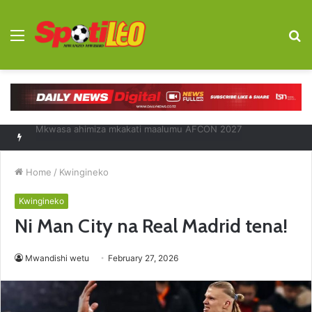
Menu
S
fo
Diego Forlan kocha mpya Uruguay
Home
/
Kwingineko
Kwingineko
Ni Man City na Real Madrid tena!
Mwandishi wetu
February 27, 2026