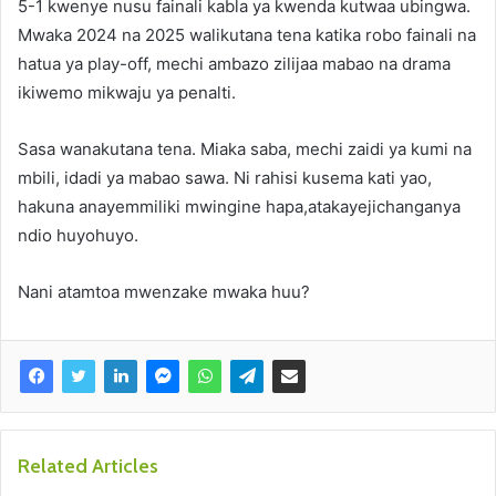
5-1 kwenye nusu fainali kabla ya kwenda kutwaa ubingwa.
Mwaka 2024 na 2025 walikutana tena katika robo fainali na
hatua ya play-off, mechi ambazo zilijaa mabao na drama
ikiwemo mikwaju ya penalti.
Sasa wanakutana tena. Miaka saba, mechi zaidi ya kumi na
mbili, idadi ya mabao sawa. Ni rahisi kusema kati yao,
hakuna anayemmiliki mwingine hapa,atakayejichanganya
ndio huyohuyo.
Nani atamtoa mwenzake mwaka huu?
Related Articles