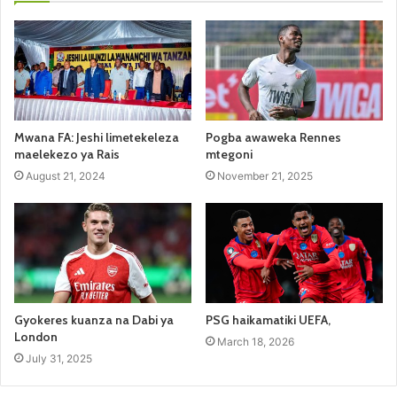
Mwana FA: Jeshi limetekeleza
Pogba awaweka Rennes
maelekezo ya Rais
mtegoni
August 21, 2024
November 21, 2025
Gyokeres kuanza na Dabi ya
PSG haikamatiki UEFA,
London
March 18, 2026
July 31, 2025