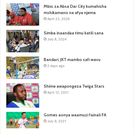
Mbio za Absa Dar City kumahisha
mshikamano na afya njema
April 22, 2026
Simba inaandaa timu katili sana
July 8, 2024
Bandari, JKT mambo safi wavu
2 days ago
Shime awapongeza Twiga Stars
April 12, 2021
Gomes aonya waamuzi fainali FA
July 9, 2021