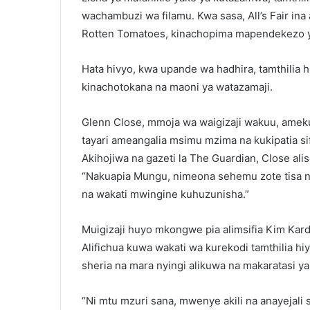
wachambuzi wa filamu. Kwa sasa, All’s Fair in
Rotten Tomatoes, kinachopima mapendekezo y
Hata hivyo, kwa upande wa hadhira, tamthilia 
kinachotokana na maoni ya watazamaji.
Glenn Close, mmoja wa waigizaji wakuu, ameku
tayari ameangalia msimu mzima na kukipatia si
Akihojiwa na gazeti la The Guardian, Close ali
“Nakuapia Mungu, nimeona sehemu zote tisa na 
na wakati mwingine kuhuzunisha.”
Muigizaji huyo mkongwe pia alimsifia Kim Kar
Alifichua kuwa wakati wa kurekodi tamthilia h
sheria na mara nyingi alikuwa na makaratasi y
“Ni mtu mzuri sana, mwenye akili na anayejali 