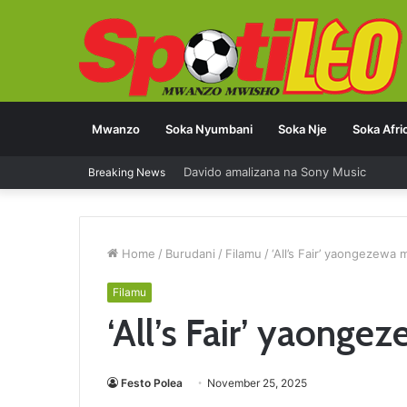
Mwanzo
Soka Nyumbani
Soka Nje
Soka Afri
Davido amalizana na Sony Music
Breaking News
Home
/
Burudani
/
Filamu
/
‘All’s Fair’ yaongezewa 
Filamu
‘All’s Fair’ yaonge
Festo Polea
November 25, 2025