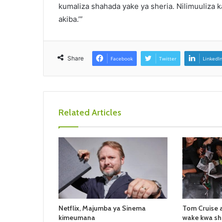
kumaliza shahada yake ya sheria. Nilimuuliza k
akiba.’”
Share
Facebook
Twitter
LinkedI
Related Articles
Netflix, Majumba ya Sinema
Tom Cruise 
kimeumana
wake kwa sh