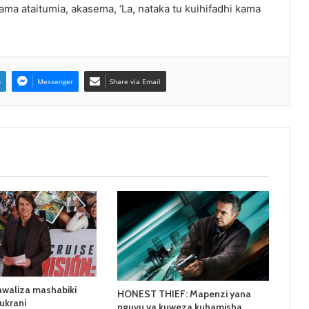
ama ataitumia, akasema, ‘La, nataka tu kuihifadhi kama
n
Messenger
Share via Email
awaliza mashabiki
HONEST THIEF: Mapenzi yana
ukrani
nguvu ya kuweza kuhamisha