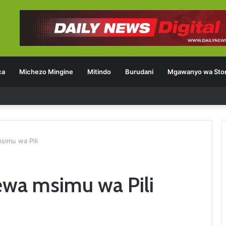
ca
Michezo Mingine
Mitindo
Burudani
Mgawanyo wa Stor
msimu wa Pili
zewa msimu wa Pili