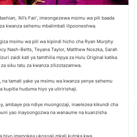
hian, ‘All’s Fair’, imeongezewa msimu wa pili baada
 za kwanza sehemu mbalimbali ilipooneshwa.
giza msimu wa pili wa kipindi hicho cha Ryan Murphy
ecy Nash-Betts, Teyana Taylor, Matthew Noszka, Sarah
ri zaidi kati ya tamthilia mpya za Hulu Original katika
 za siku tatu za kwanza zilizotazamwa.
u, na tamati yake ya msimu wa kwanza yenye sehemu
 kupitia huduma hiyo ya utiririshaji.
phy, ambaye pia ndiye muongozaji, inaelezea kikundi cha
puni yao inayoongozwa na wanaume na kuanzisha
ia hiyo imepokea ukosoaji mkali kutoka kwa