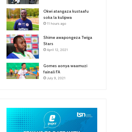
Okwi atangaza kustaafu
soka la kulipwa
11 hours ago
Shime awapongeza Twiga
Stars
April 12, 2021
Gomes aonya waamuzi
fainali FA
July 9, 2021