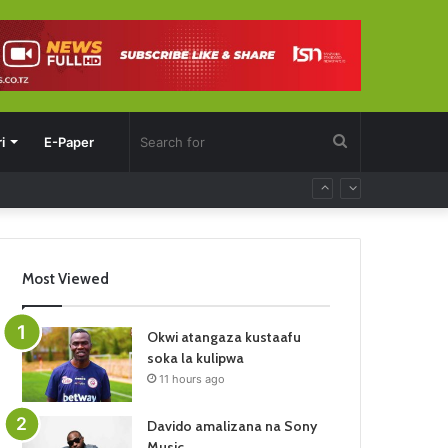
Search
i
E-Paper
for
Most Viewed
Okwi atangaza kustaafu
soka la kulipwa
11 hours ago
Davido amalizana na Sony
Music