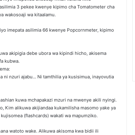
a asilimia 3 pekee kwenye kipimo cha Tomatometer cha
a wakosoaji wa kitaalamu.
hiyo imepata asilimia 66 kwenye Popcornmeter, kipimo
wa akipigia debe ubora wa kipindi hicho, akisema
fa kubwa.
sema:
ni nzuri ajabu… Ni tamthilia ya kusisimua, inayovutia
dashian kuwa mchapakazi mzuri na mwenye akili nyingi.
iyo, Kim alikuwa akijiandaa kukamilisha masomo yake ya
a kujisomea (flashcards) wakati wa mapumziko.
sana watoto wake. Alikuwa akisoma kwa bidii ili