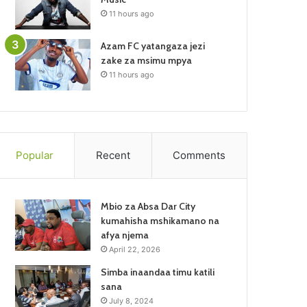
11 hours ago
Azam FC yatangaza jezi
zake za msimu mpya
11 hours ago
Popular
Recent
Comments
Mbio za Absa Dar City
kumahisha mshikamano na
afya njema
April 22, 2026
Simba inaandaa timu katili
sana
July 8, 2024