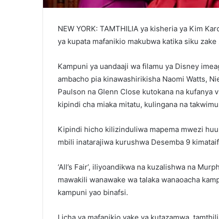
NEW YORK: TAMTHILIA ya kisheria ya Kim Kardas
ya kupata mafanikio makubwa katika siku zake
Kampuni ya uandaaji wa filamu ya Disney imea
ambacho pia kinawashirikisha Naomi Watts, Ni
Paulson na Glenn Close kutokana na kufanya vizu
kipindi cha miaka mitatu, kulingana na takwimu
Kipindi hicho kilizinduliwa mapema mwezi hu
mbili inatarajiwa kurushwa Desemba 9 kimataifa
‘All’s Fair’, iliyoandikwa na kuzalishwa na Mur
mawakili wanawake wa talaka wanaoacha kam
kampuni yao binafsi.
Licha ya mafanikio yake ya kutazamwa, tamthil