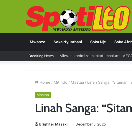
Mwanzo
Soka Nyumbani
Soka Nje
Soka Afri
Mkwasa ahimiza mkakati maalumu AFC
Breaking News
Home
/
Mitindo
/
Mastaa
/
Linah Sanga: “Sitamani 
Mastaa
Linah Sanga: “Sita
Brighiter Masaki
December 5, 2025