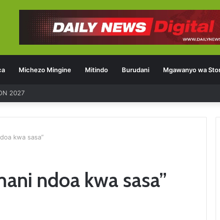
ca
Michezo Mingine
Mitindo
Burudani
Mgawanyo wa Stor
ON 2027
ndoa kwa sasa”
mani ndoa kwa sasa”