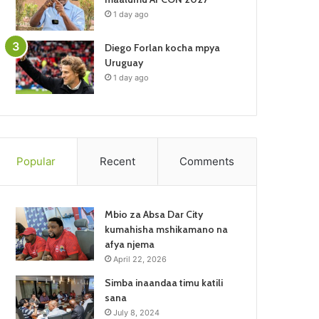
1 day ago
Diego Forlan kocha mpya
Uruguay
1 day ago
Popular
Recent
Comments
Mbio za Absa Dar City
kumahisha mshikamano na
afya njema
April 22, 2026
Simba inaandaa timu katili
sana
July 8, 2024