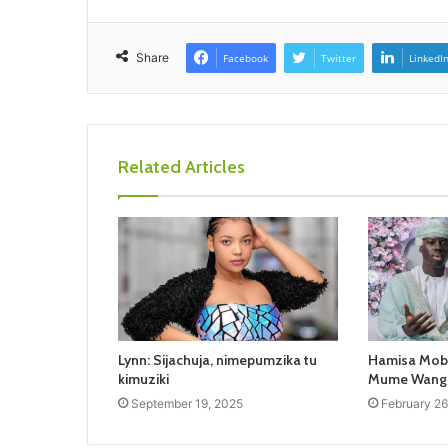
Share
Facebook
Twitter
LinkedI
Related Articles
Lynn: Sijachuja, nimepumzika tu
Hamisa Mobe
kimuziki
Mume Wangu 
September 19, 2025
February 26