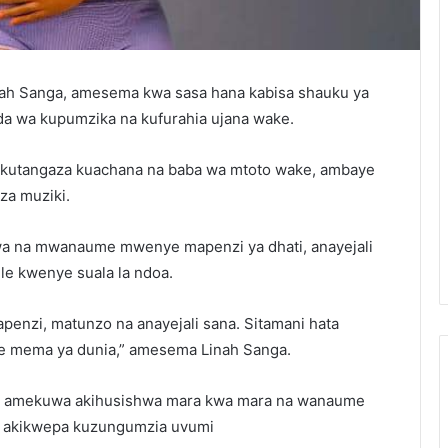
ah Sanga, amesema kwa sasa hana kabisa shauku ya
da wa kupumzika na kufurahia ujana wake.
 kutangaza kuachana na baba wa mtoto wake, ambaye
za muziki.
wa na mwanaume mwenye mapenzi ya dhati, anayejali
e kwenye suala la ndoa.
nzi, matunzo na anayejali sana. Sitamani hata
ile mema ya dunia,” amesema Linah Sanga.
ah amekuwa akihusishwa mara kwa mara na wanaume
a akikwepa kuzungumzia uvumi