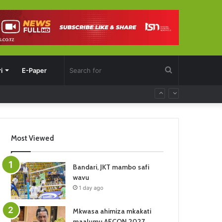
Search
i
E-Paper
for
Most Viewed
Bandari, JKT mambo safi
wavu
1 day ago
Mkwasa ahimiza mkakati
maalumu AFCON 2027