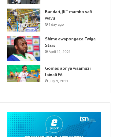
Bandari, JKT mambo safi
wavu
1 day ago
Shime awapongeza Twiga
Stars
April 12, 2021
Gomes aonya waamuzi
fainali FA
July 9, 2021