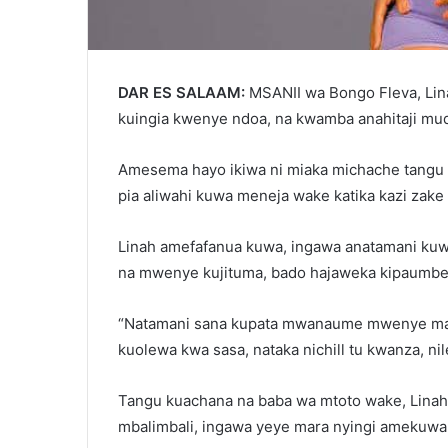
DAR ES SALAAM:
MSANII wa Bongo Fleva, Lin
kuingia kwenye ndoa, na kwamba anahitaji mu
Amesema hayo ikiwa ni miaka michache tangu
pia aliwahi kuwa meneja wake katika kazi zake 
Linah amefafanua kuwa, ingawa anatamani ku
na mwenye kujituma, bado hajaweka kipaumbel
“Natamani sana kupata mwanaume mwenye mape
kuolewa kwa sasa, nataka nichill tu kwanza, n
Tangu kuachana na baba wa mtoto wake, Lin
mbalimbali, ingawa yeye mara nyingi amekuw