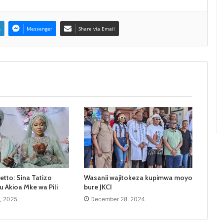
n
Messenger
Share via Email
tto: Sina Tatizo
Wasanii wajitokeza kupimwa moyo
Akioa Mke wa Pili
bure JKCI
, 2025
December 28, 2024