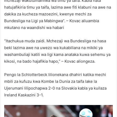
mchezaji wakutumainiwa wa timu ya taifa. Kabla hata
hatujafikiria timu ya taifa, lazima awe fiti klabuni na awe na
dakika za kucheza mazoezini, kwenye mechi za
Bundesliga na Ligi ya Mabingwa”. – Kovac aliuambia
mkutano na waandishi wa habari
“Itachukua muda zaidi. Mchezaji wa Bundesliga na hasa
beki lazima awe na uwezo wa kukabiliana na mikiki ya
washambuliaji katili wa ligi kama anataka kuwa sehemu ya
kikosi, na bado hajafikia hapo,” – Kovac aliongeza.
Pengo la Schlotterbeck lilionekana dhahiri katika mechi
mbili za kufuzu kwa Kombe la Dunia za taifa lake la
Ujerumani lilipochapwa 2-0 na Slovakia kabla ya kuilaza
Ireland Kaskazini 3-1.