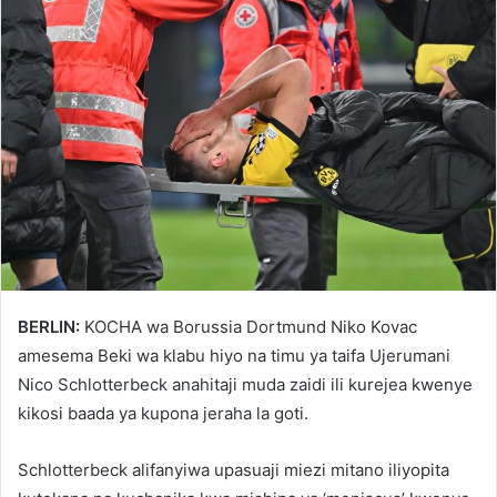
BERLIN:
KOCHA wa Borussia Dortmund Niko Kovac
amesema Beki wa klabu hiyo na timu ya taifa Ujerumani
Nico Schlotterbeck anahitaji muda zaidi ili kurejea kwenye
kikosi baada ya kupona jeraha la goti.
Schlotterbeck alifanyiwa upasuaji miezi mitano iliyopita