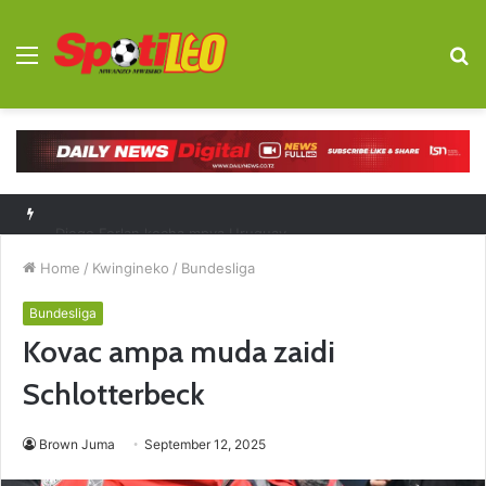
Menu
S
fo
Diego Forlan kocha mpya Uruguay
Home
/
Kwingineko
/
Bundesliga
Bundesliga
Kovac ampa muda zaidi
Schlotterbeck
Brown Juma
September 12, 2025