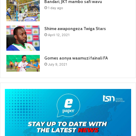
Bandari, JKT mambo safi wavu
1 day ago
Shime awapongeza Twiga Stars
April 12, 2021
Gomes aonya waamuzi fainali FA
July 9, 2021