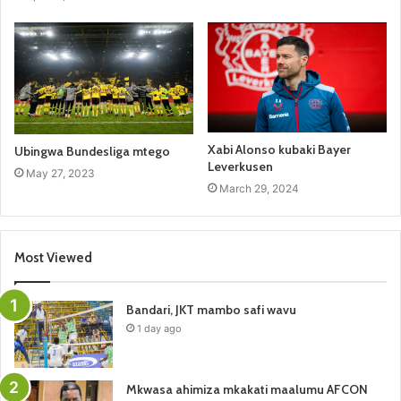
Xabi Alonso kubaki Bayer
Ubingwa Bundesliga mtego
Leverkusen
May 27, 2023
March 29, 2024
Most Viewed
Bandari, JKT mambo safi wavu
1 day ago
Mkwasa ahimiza mkakati maalumu AFCON