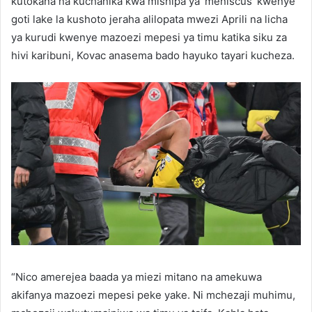
kutokana na kuchanika kwa mishipa ya ‘meniscus’ kwenye
goti lake la kushoto jeraha alilopata mwezi Aprili na licha
ya kurudi kwenye mazoezi mepesi ya timu katika siku za
hivi karibuni, Kovac anasema bado hayuko tayari kucheza.
“Nico amerejea baada ya miezi mitano na amekuwa
akifanya mazoezi mepesi peke yake. Ni mchezaji muhimu,