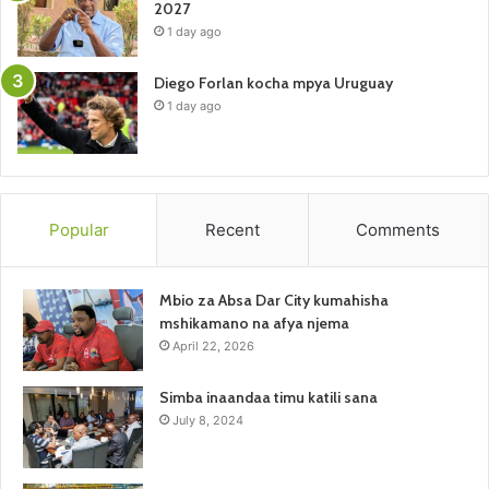
2027
1 day ago
Diego Forlan kocha mpya Uruguay
1 day ago
Popular
Recent
Comments
Mbio za Absa Dar City kumahisha
mshikamano na afya njema
April 22, 2026
Simba inaandaa timu katili sana
July 8, 2024