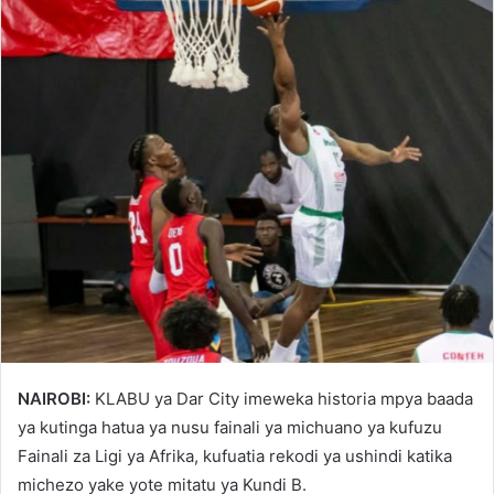
NAIROBI:
KLABU ya Dar City imeweka historia mpya baada
ya kutinga hatua ya nusu fainali ya michuano ya kufuzu
Fainali za Ligi ya Afrika, kufuatia rekodi ya ushindi katika
michezo yake yote mitatu ya Kundi B.