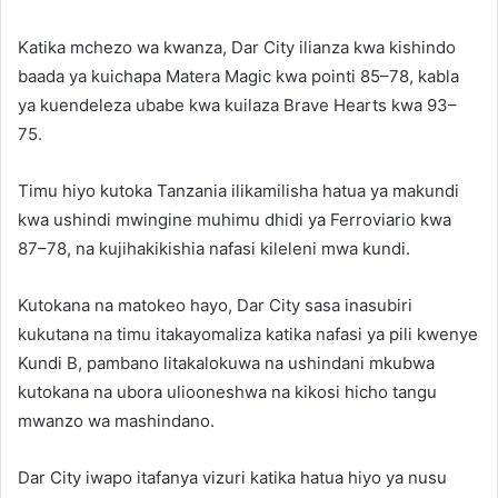
Katika mchezo wa kwanza, Dar City ilianza kwa kishindo
baada ya kuichapa Matera Magic kwa pointi 85–78, kabla
ya kuendeleza ubabe kwa kuilaza Brave Hearts kwa 93–
75.
Timu hiyo kutoka Tanzania ilikamilisha hatua ya makundi
kwa ushindi mwingine muhimu dhidi ya Ferroviario kwa
87–78, na kujihakikishia nafasi kileleni mwa kundi.
Kutokana na matokeo hayo, Dar City sasa inasubiri
kukutana na timu itakayomaliza katika nafasi ya pili kwenye
Kundi B, pambano litakalokuwa na ushindani mkubwa
kutokana na ubora uliooneshwa na kikosi hicho tangu
mwanzo wa mashindano.
Dar City iwapo itafanya vizuri katika hatua hiyo ya nusu