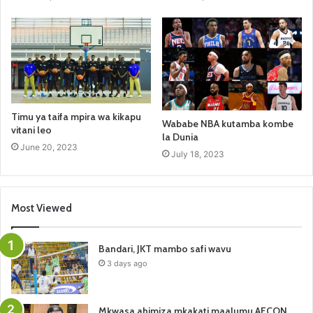
Timu ya taifa mpira wa kikapu
Wababe NBA kutamba kombe
vitani leo
la Dunia
June 20, 2023
July 18, 2023
Most Viewed
Bandari, JKT mambo safi wavu
3 days ago
Mkwasa ahimiza mkakati maalumu AFCON