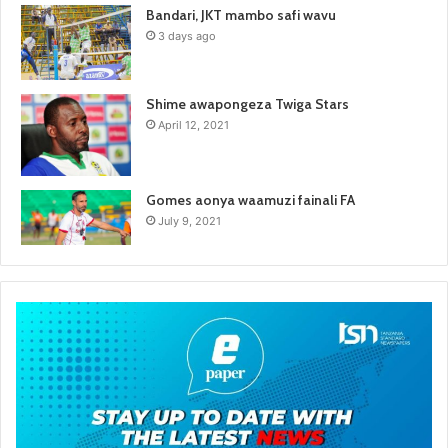
Bandari, JKT mambo safi wavu
3 days ago
Shime awapongeza Twiga Stars
April 12, 2021
Gomes aonya waamuzi fainali FA
July 9, 2021