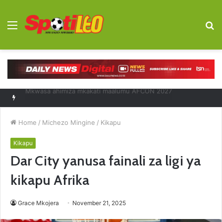
Menu
S
fo
Diego Forlan kocha mpya Uruguay
Home
/
Michezo Mingine
/
Kikapu
Kikapu
Dar City yanusa fainali za ligi ya
kikapu Afrika
Grace Mkojera
November 21, 2025