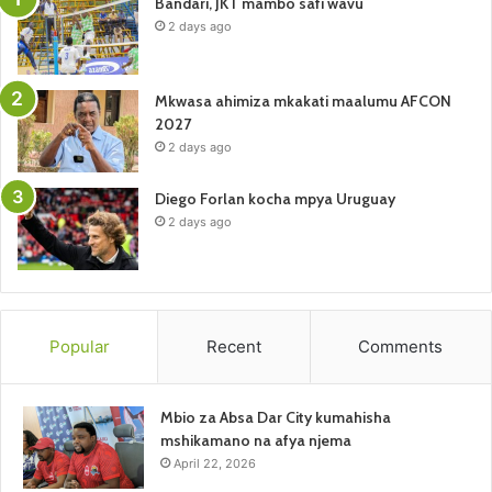
Bandari, JKT mambo safi wavu
2 days ago
Mkwasa ahimiza mkakati maalumu AFCON
2027
2 days ago
Diego Forlan kocha mpya Uruguay
2 days ago
Popular
Recent
Comments
Mbio za Absa Dar City kumahisha
mshikamano na afya njema
April 22, 2026