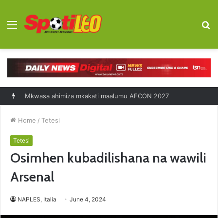
Menu
S
fo
Home
/
Tetesi
Tetesi
Osimhen kubadilishana na wawili
Arsenal
NAPLES, Italia
June 4, 2024