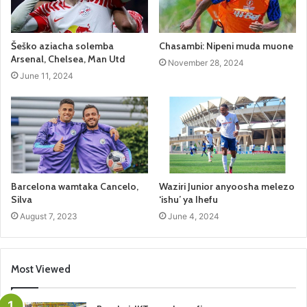
Šeško aziacha solemba
Chasambi: Nipeni muda muone
Arsenal, Chelsea, Man Utd
November 28, 2024
June 11, 2024
Barcelona wamtaka Cancelo,
Waziri Junior anyoosha melezo
Silva
‘ishu’ ya Ihefu
August 7, 2023
June 4, 2024
Most Viewed