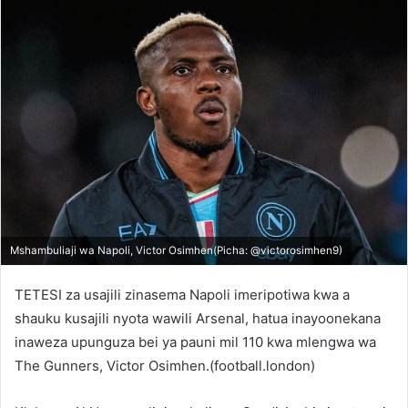
Mshambuliaji wa Napoli, Victor Osimhen(Picha: @victorosimhen9)
TETESI za usajili zinasema Napoli imeripotiwa kwa a
shauku kusajili nyota wawili Arsenal, hatua inayoonekana
inaweza upunguza bei ya pauni mil 110 kwa mlengwa wa
The Gunners, Victor Osimhen.(football.london)