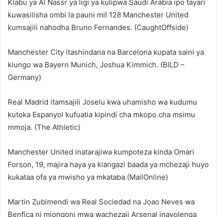
Klabu ya Al Nassr ya ligi ya kulipwa Saudi Arabia ipo tayari
kuwasilisha ombi la pauni mil 128 Manchester United
kumsajili nahodha Bruno Fernandes. (CaughtOffside)
Manchester City itashindana na Barcelona kupata saini ya
kiungo wa Bayern Munich, Joshua Kimmich. (BILD –
Germany)
Real Madrid itamsajili Joselu kwa uhamisho wa kudumu
kutoka Espanyol kufuatia kipindi cha mkopo cha msimu
mmoja. (The Athletic)
Manchester United inatarajiwa kumpoteza kinda Omari
Forson, 19, majira haya ya kiangazi baada ya mchezaji huyo
kukataa ofa ya mwisho ya mkataba.(MailOnline)
Martin Zubimendi wa Real Sociedad na Joao Neves wa
Benfica ni miongoni mwa wachezaji Arsenal inayolenga