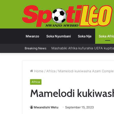
Mwanzo
Soka Nyumbani
Soka Nje
Soka Afri
Mashabiki Afrika kufurahia UEFA kupit
Breaking News
Home
/
Africa
/
Mamelodi kukiwasha Azam Comple
Africa
Mamelodi kukiwa
Mwandishi Wetu
September 15, 2023