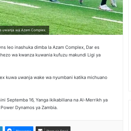
ye uwanja wa Azam Complex.
s leo inashuka dimba la Azam Complex, Dar es
hezo wa kwanza kuwania kufuzu makundi Ligi ya
x kuwa uwanja wake wa nyumbani katika michuano
ini Septemba 16, Yanga ikikabiliana na Al-Merrikh ya
ya Power Dynamos ya Zambia.
n
Messenger
Share via Email