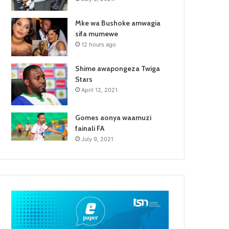
Mke wa Bushoke amwagia
sifa mumewe
12 hours ago
Shime awapongeza Twiga
Stars
April 12, 2021
Gomes aonya waamuzi
fainali FA
July 9, 2021