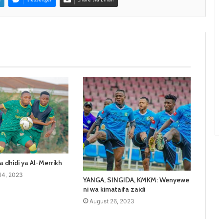
a dhidi ya Al-Merrikh
14, 2023
YANGA, SINGIDA, KMKM: Wenyewe
ni wa kimataifa zaidi
August 26, 2023