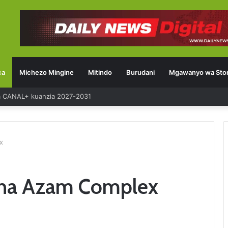
ca
Michezo Mingine
Mitindo
Burudani
Mgawanyo wa Stor
ia CANAL+ kuanzia 2027-2031
x
sha Azam Complex