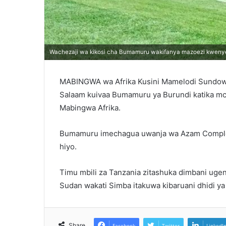
Wachezaji wa kikosi cha Bumamuru wakifanya mazoezi kwen
MABINGWA wa Afrika Kusini Mamelodi Sundown
Salaam kuivaa Bumamuru ya Burundi katika mc
Mabingwa Afrika.
Bumamuru imechagua uwanja wa Azam Comple
hiyo.
Timu mbili za Tanzania zitashuka dimbani ugen
Sudan wakati Simba itakuwa kibaruani dhidi 
Share
Facebook
Twitter
LinkedI