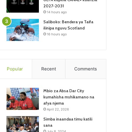
2027-2031
14 hours ago
Saliboko: Bendera ya Taifa
ilinipa nguvu Scotland
16 hours ago
Popular
Recent
Comments
Mbio za Absa Dar City
kumahisha mshikamano na
afya njema
April 22, 2026
Simba inaandaa timu katili
sana
July 8, 2024