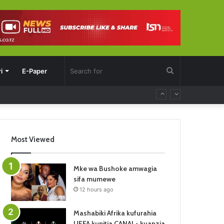
Search
i
E-Paper
for
Most Viewed
Mke wa Bushoke amwagia
sifa mumewe
12 hours ago
Mashabiki Afrika kufurahia
UEFA kupitia CANAL+ kuanzia